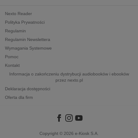
kobiece, lifestyle, kultura
Nexto Reader
polityka, społeczno-informacyjne
Polityka Prywatności
psychologiczne
Regulamin
inne
Regulamin Newslettera
popularno-naukowe
Wymagania Systemowe
historia
Pomoc
zdrowie
Kontakt
religie
Informacja o zakończeniu dystrybucji audiobooków i ebooków
przez nexto.pl
Deklaracja dostępności
Oferta dla firm
Copyright © 2026
e-Kiosk S.A.