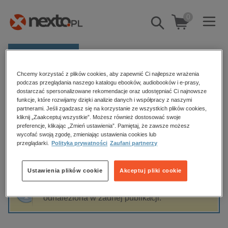
0
Pokaż/schowaj
wyszukiwarkę
E-prasa
Chcemy korzystać z plików cookies, aby zapewnić Ci najlepsze wrażenia
Kategorie
Strona główna
Julian Tuwim
podczas przeglądania naszego katalogu ebooków, audiobooków i e-prasy,
dostarczać spersonalizowane rekomendacje oraz udostępniać Ci najnowsze
Zobacz wszystkie E-prasa
funkcje, które rozwijamy dzięki analizie danych i współpracy z naszymi
partnerami. Jeśli zgadzasz się na korzystanie ze wszystkich plików cookies,
Julian Tuwim
kliknij „Zaakceptuj wszystkie”. Możesz również dostosować swoje
budownictwo, aranżacja wnętrz
preferencje, klikając „Zmień ustawienia”. Pamiętaj, że zawsze możesz
wycofać swoją zgodę, zmieniając ustawienia cookies lub
biznesowe, branżowe, gospodarka
przeglądarki.
Polityka prywatności
Zaufani partnerzy
darmowe wydania
Sortowanie
Filtrowanie
dzienniki
Ustawienia plików cookie
Akceptuj pliki cookie
edukacja
Fraza "
Julian Tuwim
" nie została
hobby, sport, rozrywka
odnaleziona w żadnej publikacji.
komputery, internet, technologie, informatyka