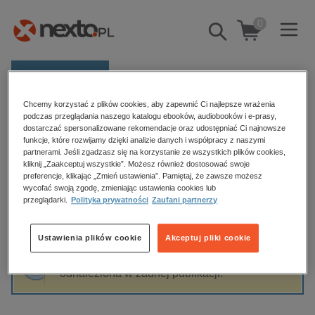
0
Pokaż/schowaj
wyszukiwarkę
E-prasa
Chcemy korzystać z plików cookies, aby zapewnić Ci najlepsze wrażenia
Kategorie
Strona główna
Karolina Pietrusińska
podczas przeglądania naszego katalogu ebooków, audiobooków i e-prasy,
dostarczać spersonalizowane rekomendacje oraz udostępniać Ci najnowsze
Zobacz wszystkie E-prasa
funkcje, które rozwijamy dzięki analizie danych i współpracy z naszymi
partnerami. Jeśli zgadzasz się na korzystanie ze wszystkich plików cookies,
Karolina Pietrusińska
kliknij „Zaakceptuj wszystkie”. Możesz również dostosować swoje
budownictwo, aranżacja wnętrz
preferencje, klikając „Zmień ustawienia”. Pamiętaj, że zawsze możesz
biznesowe, branżowe, gospodarka
wycofać swoją zgodę, zmieniając ustawienia cookies lub
przeglądarki.
Polityka prywatności
Zaufani partnerzy
darmowe wydania
Sortowanie
Filtrowanie
dzienniki
Ustawienia plików cookie
Akceptuj pliki cookie
edukacja
Fraza "
Karolina Pietrusińska
" nie została
hobby, sport, rozrywka
odnaleziona w żadnej publikacji.
komputery, internet, technologie, informatyka