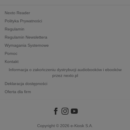
kobiece, lifestyle, kultura
Nexto Reader
polityka, społeczno-informacyjne
Polityka Prywatności
psychologiczne
Regulamin
inne
Regulamin Newslettera
popularno-naukowe
Wymagania Systemowe
historia
Pomoc
zdrowie
Kontakt
religie
Informacja o zakończeniu dystrybucji audiobooków i ebooków
przez nexto.pl
Deklaracja dostępności
Oferta dla firm
Copyright © 2026
e-Kiosk S.A.