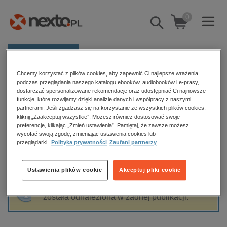
0
Pokaż/schowaj
wyszukiwarkę
E-prasa
Chcemy korzystać z plików cookies, aby zapewnić Ci najlepsze wrażenia
Kategorie
Strona główna
Katarzyna .Zielonko-Jung
podczas przeglądania naszego katalogu ebooków, audiobooków i e-prasy,
dostarczać spersonalizowane rekomendacje oraz udostępniać Ci najnowsze
Zobacz wszystkie E-prasa
funkcje, które rozwijamy dzięki analizie danych i współpracy z naszymi
partnerami. Jeśli zgadzasz się na korzystanie ze wszystkich plików cookies,
Katarzyna .Zielonko-Jung
kliknij „Zaakceptuj wszystkie”. Możesz również dostosować swoje
budownictwo, aranżacja wnętrz
preferencje, klikając „Zmień ustawienia”. Pamiętaj, że zawsze możesz
wycofać swoją zgodę, zmieniając ustawienia cookies lub
biznesowe, branżowe, gospodarka
przeglądarki.
Polityka prywatności
Zaufani partnerzy
darmowe wydania
Sortowanie
Filtrowanie
dzienniki
Ustawienia plików cookie
Akceptuj pliki cookie
edukacja
Fraza "
Katarzyna .Zielonko-Jung
" nie
hobby, sport, rozrywka
została odnaleziona w żadnej publikacji.
komputery, internet, technologie, informatyka