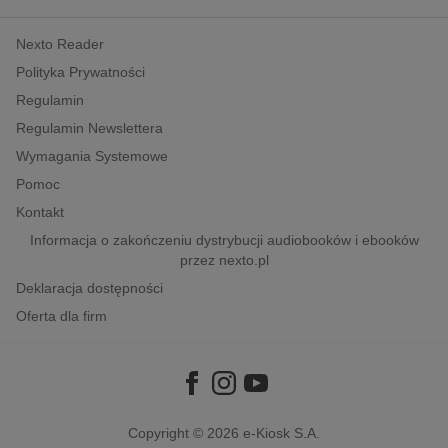
kobiece, lifestyle, kultura
Nexto Reader
polityka, społeczno-informacyjne
Polityka Prywatności
psychologiczne
Regulamin
inne
Regulamin Newslettera
popularno-naukowe
Wymagania Systemowe
historia
Pomoc
zdrowie
Kontakt
religie
Informacja o zakończeniu dystrybucji audiobooków i ebooków
przez nexto.pl
Deklaracja dostępności
Oferta dla firm
Copyright © 2026
e-Kiosk S.A.