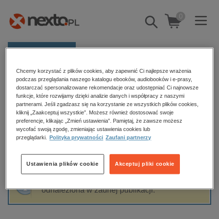
0
Pokaż/schowaj
wyszukiwarkę
E-prasa
Chcemy korzystać z plików cookies, aby zapewnić Ci najlepsze wrażenia
Kategorie
Strona główna
Katarzyna H. Tomiczak
podczas przeglądania naszego katalogu ebooków, audiobooków i e-prasy,
dostarczać spersonalizowane rekomendacje oraz udostępniać Ci najnowsze
Zobacz wszystkie E-prasa
funkcje, które rozwijamy dzięki analizie danych i współpracy z naszymi
partnerami. Jeśli zgadzasz się na korzystanie ze wszystkich plików cookies,
Katarzyna H. Tomiczak
kliknij „Zaakceptuj wszystkie”. Możesz również dostosować swoje
budownictwo, aranżacja wnętrz
preferencje, klikając „Zmień ustawienia”. Pamiętaj, że zawsze możesz
wycofać swoją zgodę, zmieniając ustawienia cookies lub
biznesowe, branżowe, gospodarka
przeglądarki.
Polityka prywatności
Zaufani partnerzy
darmowe wydania
Sortowanie
Filtrowanie
dzienniki
Ustawienia plików cookie
Akceptuj pliki cookie
edukacja
Fraza "
Katarzyna H. Tomiczak
" nie została
hobby, sport, rozrywka
odnaleziona w żadnej publikacji.
komputery, internet, technologie, informatyka