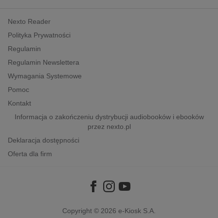
kobiece, lifestyle, kultura
Nexto Reader
polityka, społeczno-informacyjne
Polityka Prywatności
psychologiczne
Regulamin
inne
Regulamin Newslettera
popularno-naukowe
Wymagania Systemowe
historia
Pomoc
zdrowie
Kontakt
religie
Informacja o zakończeniu dystrybucji audiobooków i ebooków
przez nexto.pl
Deklaracja dostępności
Oferta dla firm
Copyright © 2026
e-Kiosk S.A.