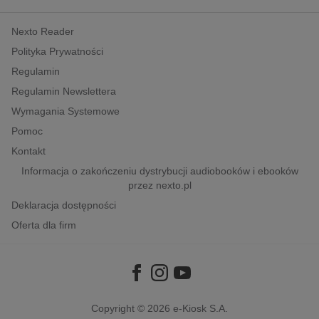
kobiece, lifestyle, kultura
Nexto Reader
polityka, społeczno-informacyjne
Polityka Prywatności
psychologiczne
Regulamin
inne
Regulamin Newslettera
popularno-naukowe
Wymagania Systemowe
historia
Pomoc
zdrowie
Kontakt
religie
Informacja o zakończeniu dystrybucji audiobooków i ebooków
przez nexto.pl
Deklaracja dostępności
Oferta dla firm
Copyright © 2026
e-Kiosk S.A.