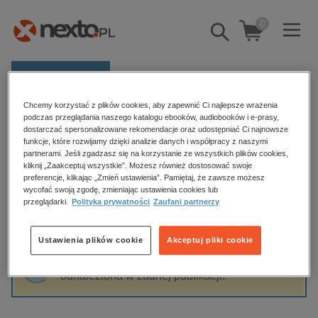
0
Pokaż/schowaj
wyszukiwarkę
E-prasa
Chcemy korzystać z plików cookies, aby zapewnić Ci najlepsze wrażenia
Kategorie
Strona główna
Kate J Armstrong
podczas przeglądania naszego katalogu ebooków, audiobooków i e-prasy,
dostarczać spersonalizowane rekomendacje oraz udostępniać Ci najnowsze
Zobacz wszystkie E-prasa
funkcje, które rozwijamy dzięki analizie danych i współpracy z naszymi
partnerami. Jeśli zgadzasz się na korzystanie ze wszystkich plików cookies,
Kate J Armstrong
kliknij „Zaakceptuj wszystkie”. Możesz również dostosować swoje
budownictwo, aranżacja wnętrz
preferencje, klikając „Zmień ustawienia”. Pamiętaj, że zawsze możesz
biznesowe, branżowe, gospodarka
wycofać swoją zgodę, zmieniając ustawienia cookies lub
przeglądarki.
Polityka prywatności
Zaufani partnerzy
darmowe wydania
Sortowanie
Filtrowanie
dzienniki
Ustawienia plików cookie
Akceptuj pliki cookie
edukacja
Fraza "
Kate J Armstrong
" nie została
hobby, sport, rozrywka
odnaleziona w żadnej publikacji.
komputery, internet, technologie, informatyka