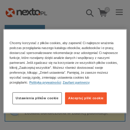
0
Pokaż/schowaj
wyszukiwarkę
E-prasa
Chcemy korzystać z plików cookies, aby zapewnić Ci najlepsze wrażenia
Kategorie
Strona główna
Kazimierz Kaz Ostaszewicz
podczas przeglądania naszego katalogu ebooków, audiobooków i e-prasy,
dostarczać spersonalizowane rekomendacje oraz udostępniać Ci najnowsze
Zobacz wszystkie E-prasa
funkcje, które rozwijamy dzięki analizie danych i współpracy z naszymi
partnerami. Jeśli zgadzasz się na korzystanie ze wszystkich plików cookies,
Kazimierz Kaz Ostaszewicz
kliknij „Zaakceptuj wszystkie”. Możesz również dostosować swoje
budownictwo, aranżacja wnętrz
preferencje, klikając „Zmień ustawienia”. Pamiętaj, że zawsze możesz
biznesowe, branżowe, gospodarka
wycofać swoją zgodę, zmieniając ustawienia cookies lub
przeglądarki.
Polityka prywatności
Zaufani partnerzy
darmowe wydania
Sortowanie
Filtrowanie
dzienniki
Ustawienia plików cookie
Akceptuj pliki cookie
edukacja
Fraza "
Kazimierz Kaz Ostaszewicz
" nie
hobby, sport, rozrywka
została odnaleziona w żadnej publikacji.
komputery, internet, technologie, informatyka