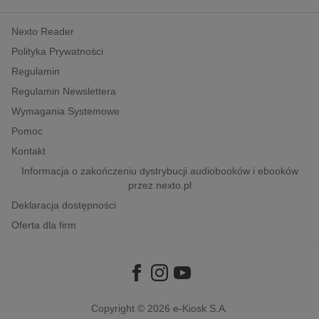
kobiece, lifestyle, kultura
Nexto Reader
polityka, społeczno-informacyjne
Polityka Prywatności
psychologiczne
Regulamin
inne
Regulamin Newslettera
popularno-naukowe
Wymagania Systemowe
historia
Pomoc
zdrowie
Kontakt
religie
Informacja o zakończeniu dystrybucji audiobooków i ebooków
przez nexto.pl
Deklaracja dostępności
Oferta dla firm
Copyright © 2026
e-Kiosk S.A.