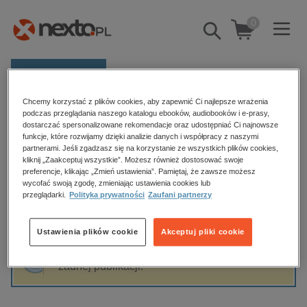
0
Pokaż/schowaj
wyszukiwarkę
E-prasa
Chcemy korzystać z plików cookies, aby zapewnić Ci najlepsze wrażenia
Kategorie
Strona główna
Ken Follett
podczas przeglądania naszego katalogu ebooków, audiobooków i e-prasy,
dostarczać spersonalizowane rekomendacje oraz udostępniać Ci najnowsze
Zobacz wszystkie E-prasa
funkcje, które rozwijamy dzięki analizie danych i współpracy z naszymi
partnerami. Jeśli zgadzasz się na korzystanie ze wszystkich plików cookies,
Ken Follett
kliknij „Zaakceptuj wszystkie”. Możesz również dostosować swoje
budownictwo, aranżacja wnętrz
preferencje, klikając „Zmień ustawienia”. Pamiętaj, że zawsze możesz
biznesowe, branżowe, gospodarka
wycofać swoją zgodę, zmieniając ustawienia cookies lub
przeglądarki.
Polityka prywatności
Zaufani partnerzy
darmowe wydania
Sortowanie
Filtrowanie
dzienniki
Ustawienia plików cookie
Akceptuj pliki cookie
edukacja
Fraza "
Ken Follett
" nie została odnaleziona w
hobby, sport, rozrywka
żadnej publikacji.
komputery, internet, technologie, informatyka