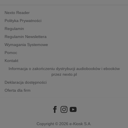
kobiece, lifestyle, kultura
Nexto Reader
polityka, społeczno-informacyjne
Polityka Prywatności
psychologiczne
Regulamin
inne
Regulamin Newslettera
popularno-naukowe
Wymagania Systemowe
historia
Pomoc
zdrowie
Kontakt
religie
Informacja o zakończeniu dystrybucji audiobooków i ebooków
przez nexto.pl
Deklaracja dostępności
Oferta dla firm
Copyright © 2026
e-Kiosk S.A.