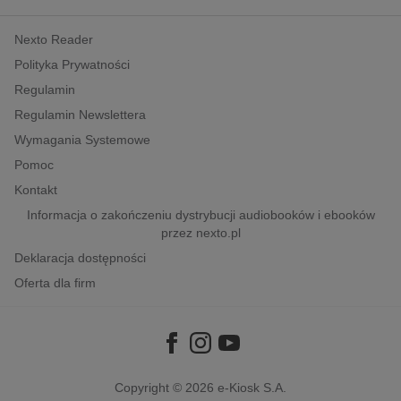
kobiece, lifestyle, kultura
Nexto Reader
polityka, społeczno-informacyjne
Polityka Prywatności
psychologiczne
Regulamin
inne
Regulamin Newslettera
popularno-naukowe
Wymagania Systemowe
historia
Pomoc
zdrowie
Kontakt
religie
Informacja o zakończeniu dystrybucji audiobooków i ebooków
przez nexto.pl
Deklaracja dostępności
Oferta dla firm
Copyright © 2026
e-Kiosk S.A.