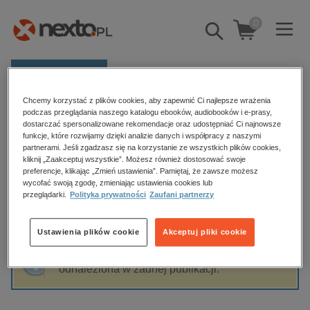
0
Pokaż/schowaj
wyszukiwarkę
E-prasa
Chcemy korzystać z plików cookies, aby zapewnić Ci najlepsze wrażenia
Kategorie
Strona główna
Kinga Michałowska
podczas przeglądania naszego katalogu ebooków, audiobooków i e-prasy,
dostarczać spersonalizowane rekomendacje oraz udostępniać Ci najnowsze
Zobacz wszystkie E-prasa
funkcje, które rozwijamy dzięki analizie danych i współpracy z naszymi
partnerami. Jeśli zgadzasz się na korzystanie ze wszystkich plików cookies,
Kinga Michałowska
kliknij „Zaakceptuj wszystkie”. Możesz również dostosować swoje
budownictwo, aranżacja wnętrz
preferencje, klikając „Zmień ustawienia”. Pamiętaj, że zawsze możesz
wycofać swoją zgodę, zmieniając ustawienia cookies lub
biznesowe, branżowe, gospodarka
przeglądarki.
Polityka prywatności
Zaufani partnerzy
darmowe wydania
Sortowanie
Filtrowanie
dzienniki
Ustawienia plików cookie
Akceptuj pliki cookie
edukacja
Fraza "
Kinga Michałowska
" nie została
hobby, sport, rozrywka
odnaleziona w żadnej publikacji.
komputery, internet, technologie, informatyka