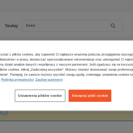
Szukaj
Szukaj
E-prasa
stać z plików cookies, aby zapewnić Ci najlepsze wrażenia podczas przeglądania naszego
iobooków i e-prasy, dostarczać spersonalizowane rekomendacje oraz udostępniać Ci najno
ona główna
Konrad Koc
amy dzięki analizie danych i współpracy z naszymi partnerami. Jeśli zgadzasz się na korzyst
lików cookies, kliknij „Zaakceptuj wszystkie”. Możesz również dostosować swoje preferencje
Zobacz wszystkie E-prasa
polityka, społeczno-informacyjne
ienia”. Pamiętaj, że zawsze możesz wycofać swoją zgodę, zmieniając ustawienia cookies lu
onrad Koc
Polityka prywatności
Zaufani partnerzy
psychologiczne
inne
popularno-naukowe
Ustawienia plików cookie
Akceptuj pliki cookie
historia
Fraza "
Konrad Koc
" nie została odnaleziona w żadnej publikacji.
zdrowie
religie