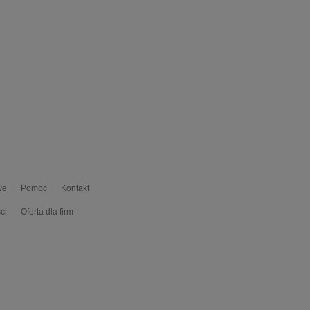
we
Pomoc
Kontakt
ci
Oferta dla firm