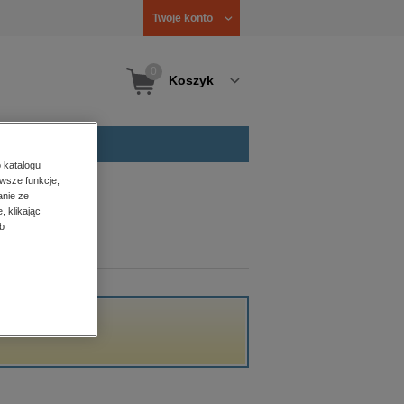
Twoje konto
0
Koszyk
 katalogu
wsze funkcje,
anie ze
, klikając
b