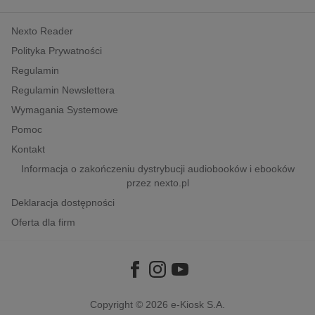
kobiece, lifestyle, kultura
Nexto Reader
polityka, społeczno-informacyjne
Polityka Prywatności
psychologiczne
Regulamin
inne
Regulamin Newslettera
popularno-naukowe
Wymagania Systemowe
historia
Pomoc
zdrowie
Kontakt
religie
Informacja o zakończeniu dystrybucji audiobooków i ebooków
przez nexto.pl
Deklaracja dostępności
Oferta dla firm
Copyright © 2026
e-Kiosk S.A.