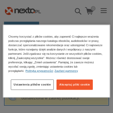
0
Pokaż/schowaj
wyszukiwarkę
E-prasa
Chcemy korzystać z plików cookies, aby zapewnić Ci najlepsze wrażenia
Kategorie
Strona główna
Krzysztof Pietrowicz
podczas przeglądania naszego katalogu ebooków, audiobooków i e-prasy,
dostarczać spersonalizowane rekomendacje oraz udostępniać Ci najnowsze
Zobacz wszystkie E-prasa
funkcje, które rozwijamy dzięki analizie danych i współpracy z naszymi
partnerami. Jeśli zgadzasz się na korzystanie ze wszystkich plików cookies,
Krzysztof Pietrowicz
kliknij „Zaakceptuj wszystkie”. Możesz również dostosować swoje
budownictwo, aranżacja wnętrz
preferencje, klikając „Zmień ustawienia”. Pamiętaj, że zawsze możesz
wycofać swoją zgodę, zmieniając ustawienia cookies lub
biznesowe, branżowe, gospodarka
przeglądarki.
Polityka prywatności
Zaufani partnerzy
darmowe wydania
Sortowanie
Filtrowanie
dzienniki
Ustawienia plików cookie
Akceptuj pliki cookie
edukacja
Fraza "
Krzysztof Pietrowicz
" nie została
hobby, sport, rozrywka
odnaleziona w żadnej publikacji.
komputery, internet, technologie, informatyka