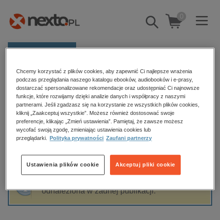
0
Pokaż/schowaj
wyszukiwarkę
E-prasa
Chcemy korzystać z plików cookies, aby zapewnić Ci najlepsze wrażenia
Kategorie
Strona główna
Maciej Bartos
podczas przeglądania naszego katalogu ebooków, audiobooków i e-prasy,
dostarczać spersonalizowane rekomendacje oraz udostępniać Ci najnowsze
Zobacz wszystkie E-prasa
funkcje, które rozwijamy dzięki analizie danych i współpracy z naszymi
partnerami. Jeśli zgadzasz się na korzystanie ze wszystkich plików cookies,
Maciej Bartos
kliknij „Zaakceptuj wszystkie”. Możesz również dostosować swoje
budownictwo, aranżacja wnętrz
preferencje, klikając „Zmień ustawienia”. Pamiętaj, że zawsze możesz
wycofać swoją zgodę, zmieniając ustawienia cookies lub
biznesowe, branżowe, gospodarka
przeglądarki.
Polityka prywatności
Zaufani partnerzy
darmowe wydania
Sortowanie
Filtrowanie
dzienniki
Ustawienia plików cookie
Akceptuj pliki cookie
edukacja
Fraza "
Maciej Bartos
" nie została
hobby, sport, rozrywka
odnaleziona w żadnej publikacji.
komputery, internet, technologie, informatyka