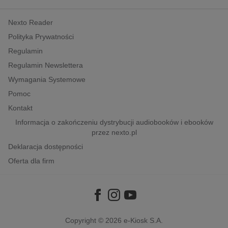
kobiece, lifestyle, kultura
Nexto Reader
polityka, społeczno-informacyjne
Polityka Prywatności
psychologiczne
Regulamin
inne
Regulamin Newslettera
popularno-naukowe
Wymagania Systemowe
historia
Pomoc
zdrowie
Kontakt
religie
Informacja o zakończeniu dystrybucji audiobooków i ebooków
przez nexto.pl
Deklaracja dostępności
Oferta dla firm
Copyright © 2026
e-Kiosk S.A.