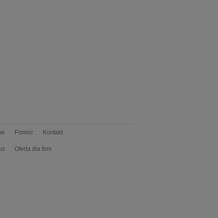
we
Pomoc
Kontakt
ci
Oferta dla firm