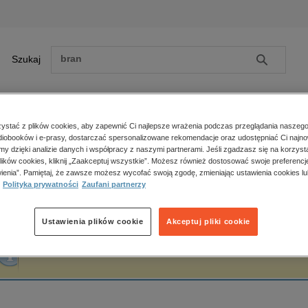
Szukaj
Szukaj
E-prasa
stać z plików cookies, aby zapewnić Ci najlepsze wrażenia podczas przeglądania naszego
iobooków i e-prasy, dostarczać spersonalizowane rekomendacje oraz udostępniać Ci najno
ona główna
Marcin Osuch
amy dzięki analizie danych i współpracy z naszymi partnerami. Jeśli zgadzasz się na korzyst
lików cookies, kliknij „Zaakceptuj wszystkie”. Możesz również dostosować swoje preferencje
Zobacz wszystkie E-prasa
polityka, społeczno-informacyjne
ienia”. Pamiętaj, że zawsze możesz wycofać swoją zgodę, zmieniając ustawienia cookies lu
arcin Osuch
Polityka prywatności
Zaufani partnerzy
psychologiczne
inne
popularno-naukowe
Ustawienia plików cookie
Akceptuj pliki cookie
historia
Fraza "
Marcin Osuch
" nie została odnaleziona w żadnej publikacji.
zdrowie
religie