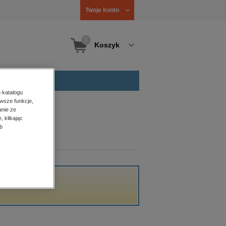
Twoje konto
0
Koszyk
 katalogu
wsze funkcje,
anie ze
, klikając
b