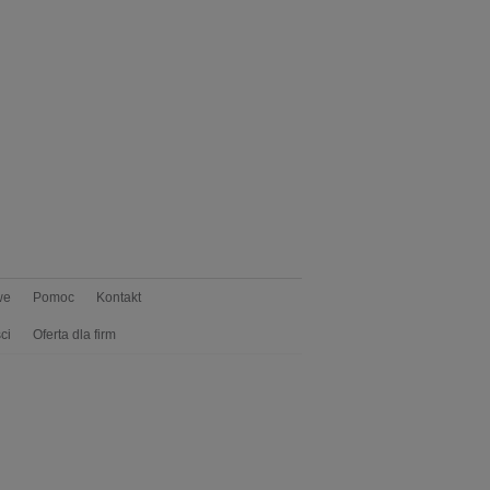
we
Pomoc
Kontakt
ci
Oferta dla firm