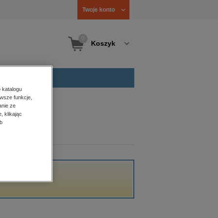
Twoje konto
0
Koszyk
 katalogu
wsze funkcje,
anie ze
, klikając
b