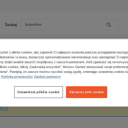
Szukaj
Szukaj
E-prasa
stać z plików cookies, aby zapewnić Ci najlepsze wrażenia podczas przeglądania naszego
iobooków i e-prasy, dostarczać spersonalizowane rekomendacje oraz udostępniać Ci najno
ona główna
Maria Izabela Fuss
amy dzięki analizie danych i współpracy z naszymi partnerami. Jeśli zgadzasz się na korzyst
lików cookies, kliknij „Zaakceptuj wszystkie”. Możesz również dostosować swoje preferencje
Zobacz wszystkie E-prasa
polityka, społeczno-informacyjne
ienia”. Pamiętaj, że zawsze możesz wycofać swoją zgodę, zmieniając ustawienia cookies lu
aria Izabela Fuss
Polityka prywatności
Zaufani partnerzy
psychologiczne
inne
popularno-naukowe
Ustawienia plików cookie
Akceptuj pliki cookie
historia
Fraza "
Maria Izabela Fuss
" nie została odnaleziona w żadnej publikacji.
zdrowie
religie