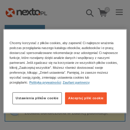
0
Pokaż/schowaj
wyszukiwarkę
E-prasa
Chcemy korzystać z plików cookies, aby zapewnić Ci najlepsze wrażenia
Kategorie
Strona główna
Maria Weronika Józefacka
podczas przeglądania naszego katalogu ebooków, audiobooków i e-prasy,
dostarczać spersonalizowane rekomendacje oraz udostępniać Ci najnowsze
Zobacz wszystkie E-prasa
funkcje, które rozwijamy dzięki analizie danych i współpracy z naszymi
partnerami. Jeśli zgadzasz się na korzystanie ze wszystkich plików cookies,
Maria Weronika Józefacka
kliknij „Zaakceptuj wszystkie”. Możesz również dostosować swoje
budownictwo, aranżacja wnętrz
preferencje, klikając „Zmień ustawienia”. Pamiętaj, że zawsze możesz
biznesowe, branżowe, gospodarka
wycofać swoją zgodę, zmieniając ustawienia cookies lub
przeglądarki.
Polityka prywatności
Zaufani partnerzy
darmowe wydania
Sortowanie
Filtrowanie
dzienniki
Ustawienia plików cookie
Akceptuj pliki cookie
edukacja
Fraza "
Maria Weronika Józefacka
" nie
hobby, sport, rozrywka
została odnaleziona w żadnej publikacji.
komputery, internet, technologie, informatyka