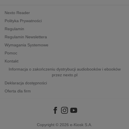
kobiece, lifestyle, kultura
Nexto Reader
polityka, społeczno-informacyjne
Polityka Prywatności
psychologiczne
Regulamin
inne
Regulamin Newslettera
popularno-naukowe
Wymagania Systemowe
historia
Pomoc
zdrowie
Kontakt
religie
Informacja o zakończeniu dystrybucji audiobooków i ebooków
przez nexto.pl
Deklaracja dostępności
Oferta dla firm
Copyright © 2026
e-Kiosk S.A.