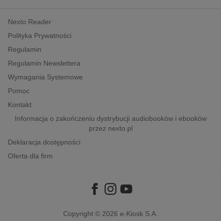
kobiece, lifestyle, kultura
Nexto Reader
polityka, społeczno-informacyjne
Polityka Prywatności
psychologiczne
Regulamin
inne
Regulamin Newslettera
popularno-naukowe
Wymagania Systemowe
historia
Pomoc
zdrowie
Kontakt
religie
Informacja o zakończeniu dystrybucji audiobooków i ebooków
przez nexto.pl
Deklaracja dostępności
Oferta dla firm
Copyright © 2026
e-Kiosk S.A.