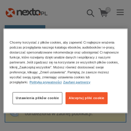
0
Pokaż/schowaj
wyszukiwarkę
E-prasa
Chcemy korzystać z plików cookies, aby zapewnić Ci najlepsze wrażenia
Kategorie
Strona główna
Mario Vargas Llosa
podczas przeglądania naszego katalogu ebooków, audiobooków i e-prasy,
dostarczać spersonalizowane rekomendacje oraz udostępniać Ci najnowsze
Zobacz wszystkie E-prasa
funkcje, które rozwijamy dzięki analizie danych i współpracy z naszymi
partnerami. Jeśli zgadzasz się na korzystanie ze wszystkich plików cookies,
Mario Vargas Llosa
kliknij „Zaakceptuj wszystkie”. Możesz również dostosować swoje
budownictwo, aranżacja wnętrz
preferencje, klikając „Zmień ustawienia”. Pamiętaj, że zawsze możesz
wycofać swoją zgodę, zmieniając ustawienia cookies lub
biznesowe, branżowe, gospodarka
przeglądarki.
Polityka prywatności
Zaufani partnerzy
darmowe wydania
Sortowanie
Filtrowanie
dzienniki
Ustawienia plików cookie
Akceptuj pliki cookie
edukacja
Fraza "
Mario Vargas Llosa
" nie została
hobby, sport, rozrywka
odnaleziona w żadnej publikacji.
komputery, internet, technologie, informatyka