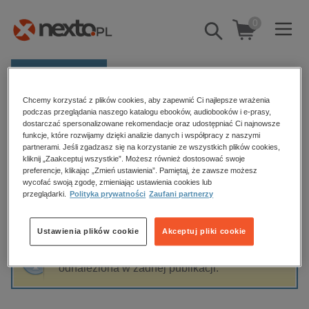
0
Pokaż/schowaj
wyszukiwarkę
E-prasa
Chcemy korzystać z plików cookies, aby zapewnić Ci najlepsze wrażenia
Kategorie
Strona główna
Mariusz Stinia
podczas przeglądania naszego katalogu ebooków, audiobooków i e-prasy,
dostarczać spersonalizowane rekomendacje oraz udostępniać Ci najnowsze
Zobacz wszystkie E-prasa
funkcje, które rozwijamy dzięki analizie danych i współpracy z naszymi
partnerami. Jeśli zgadzasz się na korzystanie ze wszystkich plików cookies,
Mariusz Stinia
kliknij „Zaakceptuj wszystkie”. Możesz również dostosować swoje
budownictwo, aranżacja wnętrz
preferencje, klikając „Zmień ustawienia”. Pamiętaj, że zawsze możesz
wycofać swoją zgodę, zmieniając ustawienia cookies lub
biznesowe, branżowe, gospodarka
przeglądarki.
Polityka prywatności
Zaufani partnerzy
darmowe wydania
Sortowanie
Filtrowanie
dzienniki
Ustawienia plików cookie
Akceptuj pliki cookie
edukacja
Fraza "
Mariusz Stinia
" nie została
hobby, sport, rozrywka
odnaleziona w żadnej publikacji.
komputery, internet, technologie, informatyka