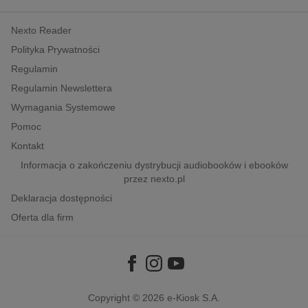
kobiece, lifestyle, kultura
Nexto Reader
polityka, społeczno-informacyjne
Polityka Prywatności
psychologiczne
Regulamin
inne
Regulamin Newslettera
popularno-naukowe
Wymagania Systemowe
historia
Pomoc
zdrowie
Kontakt
religie
Informacja o zakończeniu dystrybucji audiobooków i ebooków
przez nexto.pl
Deklaracja dostępności
Oferta dla firm
Copyright © 2026
e-Kiosk S.A.