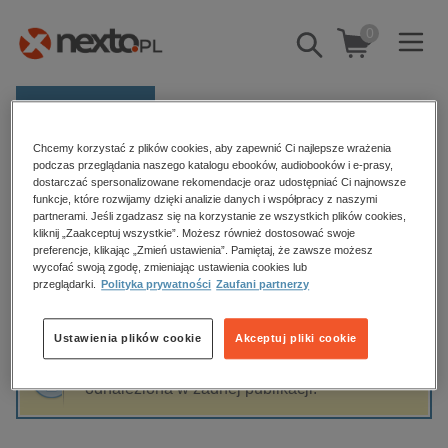
0
Pokaż/schowaj
wyszukiwarkę
E-prasa
Chcemy korzystać z plików cookies, aby zapewnić Ci najlepsze wrażenia
Kategorie
Strona główna
Marta Giżyńska
podczas przeglądania naszego katalogu ebooków, audiobooków i e-prasy,
dostarczać spersonalizowane rekomendacje oraz udostępniać Ci najnowsze
Zobacz wszystkie E-prasa
funkcje, które rozwijamy dzięki analizie danych i współpracy z naszymi
partnerami. Jeśli zgadzasz się na korzystanie ze wszystkich plików cookies,
Marta Giżyńska
kliknij „Zaakceptuj wszystkie”. Możesz również dostosować swoje
budownictwo, aranżacja wnętrz
preferencje, klikając „Zmień ustawienia”. Pamiętaj, że zawsze możesz
biznesowe, branżowe, gospodarka
wycofać swoją zgodę, zmieniając ustawienia cookies lub
przeglądarki.
Polityka prywatności
Zaufani partnerzy
darmowe wydania
Sortowanie
Filtrowanie
dzienniki
Ustawienia plików cookie
Akceptuj pliki cookie
edukacja
Fraza "
Marta Giżyńska
" nie została
hobby, sport, rozrywka
odnaleziona w żadnej publikacji.
komputery, internet, technologie, informatyka