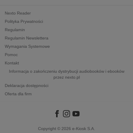
kobiece, lifestyle, kultura
Nexto Reader
polityka, społeczno-informacyjne
Polityka Prywatności
psychologiczne
Regulamin
inne
Regulamin Newslettera
popularno-naukowe
Wymagania Systemowe
historia
Pomoc
zdrowie
Kontakt
religie
Informacja o zakończeniu dystrybucji audiobooków i ebooków
przez nexto.pl
Deklaracja dostępności
Oferta dla firm
Copyright © 2026
e-Kiosk S.A.