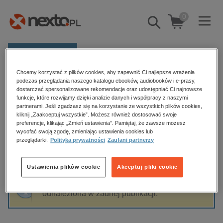
0
Pokaż/schowaj
wyszukiwarkę
E-prasa
Chcemy korzystać z plików cookies, aby zapewnić Ci najlepsze wrażenia
Kategorie
Strona główna
Melissa Da Costa
podczas przeglądania naszego katalogu ebooków, audiobooków i e-prasy,
dostarczać spersonalizowane rekomendacje oraz udostępniać Ci najnowsze
Zobacz wszystkie E-prasa
funkcje, które rozwijamy dzięki analizie danych i współpracy z naszymi
partnerami. Jeśli zgadzasz się na korzystanie ze wszystkich plików cookies,
Melissa Da Costa
kliknij „Zaakceptuj wszystkie”. Możesz również dostosować swoje
budownictwo, aranżacja wnętrz
preferencje, klikając „Zmień ustawienia”. Pamiętaj, że zawsze możesz
wycofać swoją zgodę, zmieniając ustawienia cookies lub
biznesowe, branżowe, gospodarka
przeglądarki.
Polityka prywatności
Zaufani partnerzy
darmowe wydania
Sortowanie
Filtrowanie
dzienniki
Ustawienia plików cookie
Akceptuj pliki cookie
edukacja
Fraza "
Melissa Da Costa
" nie została
hobby, sport, rozrywka
odnaleziona w żadnej publikacji.
komputery, internet, technologie, informatyka