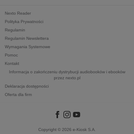
kobiece, lifestyle, kultura
Nexto Reader
polityka, społeczno-informacyjne
Polityka Prywatności
psychologiczne
Regulamin
inne
Regulamin Newslettera
popularno-naukowe
Wymagania Systemowe
historia
Pomoc
zdrowie
Kontakt
religie
Informacja o zakończeniu dystrybucji audiobooków i ebooków
przez nexto.pl
Deklaracja dostępności
Oferta dla firm
Copyright © 2026
e-Kiosk S.A.