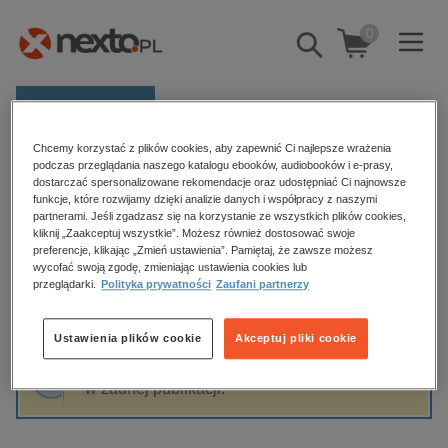
0
Pokaż/schowaj
wyszukiwarkę
E-prasa
Chcemy korzystać z plików cookies, aby zapewnić Ci najlepsze wrażenia
Kategorie
Strona główna
Mona Ozouf
podczas przeglądania naszego katalogu ebooków, audiobooków i e-prasy,
dostarczać spersonalizowane rekomendacje oraz udostępniać Ci najnowsze
Zobacz wszystkie E-prasa
funkcje, które rozwijamy dzięki analizie danych i współpracy z naszymi
partnerami. Jeśli zgadzasz się na korzystanie ze wszystkich plików cookies,
Mona Ozouf
kliknij „Zaakceptuj wszystkie”. Możesz również dostosować swoje
budownictwo, aranżacja wnętrz
preferencje, klikając „Zmień ustawienia”. Pamiętaj, że zawsze możesz
biznesowe, branżowe, gospodarka
wycofać swoją zgodę, zmieniając ustawienia cookies lub
przeglądarki.
Polityka prywatności
Zaufani partnerzy
darmowe wydania
Sortowanie
Filtrowanie
dzienniki
Ustawienia plików cookie
Akceptuj pliki cookie
edukacja
Fraza "
Mona Ozouf
" nie została odnaleziona
hobby, sport, rozrywka
w żadnej publikacji.
komputery, internet, technologie, informatyka