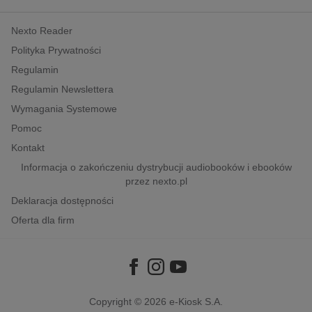
kobiece, lifestyle, kultura
Nexto Reader
polityka, społeczno-informacyjne
Polityka Prywatności
psychologiczne
Regulamin
inne
Regulamin Newslettera
popularno-naukowe
Wymagania Systemowe
historia
Pomoc
zdrowie
Kontakt
religie
Informacja o zakończeniu dystrybucji audiobooków i ebooków
przez nexto.pl
Deklaracja dostępności
Oferta dla firm
Copyright © 2026
e-Kiosk S.A.