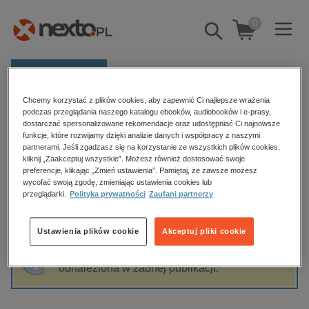
0
Pokaż/schowaj
wyszukiwarkę
E-prasa
Chcemy korzystać z plików cookies, aby zapewnić Ci najlepsze wrażenia
Kategorie
Strona główna
Monika Gromek
podczas przeglądania naszego katalogu ebooków, audiobooków i e-prasy,
dostarczać spersonalizowane rekomendacje oraz udostępniać Ci najnowsze
Zobacz wszystkie E-prasa
funkcje, które rozwijamy dzięki analizie danych i współpracy z naszymi
partnerami. Jeśli zgadzasz się na korzystanie ze wszystkich plików cookies,
Monika Gromek
kliknij „Zaakceptuj wszystkie”. Możesz również dostosować swoje
budownictwo, aranżacja wnętrz
preferencje, klikając „Zmień ustawienia”. Pamiętaj, że zawsze możesz
wycofać swoją zgodę, zmieniając ustawienia cookies lub
biznesowe, branżowe, gospodarka
przeglądarki.
Polityka prywatności
Zaufani partnerzy
darmowe wydania
Sortowanie
Filtrowanie
dzienniki
Ustawienia plików cookie
Akceptuj pliki cookie
edukacja
Fraza "
Monika Gromek
" nie została
hobby, sport, rozrywka
odnaleziona w żadnej publikacji.
komputery, internet, technologie, informatyka