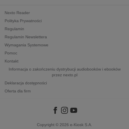
kobiece, lifestyle, kultura
Nexto Reader
polityka, społeczno-informacyjne
Polityka Prywatności
psychologiczne
Regulamin
inne
Regulamin Newslettera
popularno-naukowe
Wymagania Systemowe
historia
Pomoc
zdrowie
Kontakt
religie
Informacja o zakończeniu dystrybucji audiobooków i ebooków
przez nexto.pl
Deklaracja dostępności
Oferta dla firm
Copyright © 2026
e-Kiosk S.A.