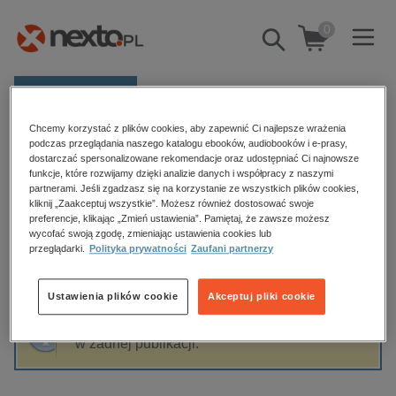
0
Pokaż/schowaj
wyszukiwarkę
E-prasa
Chcemy korzystać z plików cookies, aby zapewnić Ci najlepsze wrażenia
Kategorie
Strona główna
Oleś Piotr K.
podczas przeglądania naszego katalogu ebooków, audiobooków i e-prasy,
dostarczać spersonalizowane rekomendacje oraz udostępniać Ci najnowsze
Zobacz wszystkie E-prasa
funkcje, które rozwijamy dzięki analizie danych i współpracy z naszymi
partnerami. Jeśli zgadzasz się na korzystanie ze wszystkich plików cookies,
Oleś Piotr K.
kliknij „Zaakceptuj wszystkie”. Możesz również dostosować swoje
budownictwo, aranżacja wnętrz
preferencje, klikając „Zmień ustawienia”. Pamiętaj, że zawsze możesz
wycofać swoją zgodę, zmieniając ustawienia cookies lub
biznesowe, branżowe, gospodarka
przeglądarki.
Polityka prywatności
Zaufani partnerzy
darmowe wydania
Sortowanie
Filtrowanie
dzienniki
Ustawienia plików cookie
Akceptuj pliki cookie
edukacja
Fraza "
Oleś Piotr K.
" nie została odnaleziona
hobby, sport, rozrywka
w żadnej publikacji.
komputery, internet, technologie, informatyka