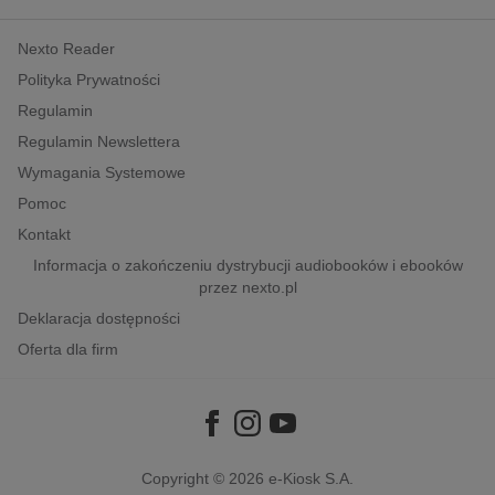
kobiece, lifestyle, kultura
Nexto Reader
polityka, społeczno-informacyjne
Polityka Prywatności
psychologiczne
Regulamin
inne
Regulamin Newslettera
popularno-naukowe
Wymagania Systemowe
historia
Pomoc
zdrowie
Kontakt
religie
Informacja o zakończeniu dystrybucji audiobooków i ebooków
przez nexto.pl
Deklaracja dostępności
Oferta dla firm
Copyright © 2026
e-Kiosk S.A.