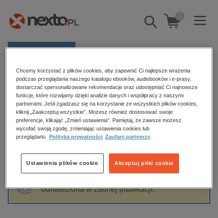
0
Pokaż/schowaj
wyszukiwarkę
E-prasa
Chcemy korzystać z plików cookies, aby zapewnić Ci najlepsze wrażenia
Kategorie
Strona główna
Olga Rudnicka
podczas przeglądania naszego katalogu ebooków, audiobooków i e-prasy,
dostarczać spersonalizowane rekomendacje oraz udostępniać Ci najnowsze
Zobacz wszystkie E-prasa
funkcje, które rozwijamy dzięki analizie danych i współpracy z naszymi
partnerami. Jeśli zgadzasz się na korzystanie ze wszystkich plików cookies,
Olga Rudnicka
kliknij „Zaakceptuj wszystkie”. Możesz również dostosować swoje
budownictwo, aranżacja wnętrz
preferencje, klikając „Zmień ustawienia”. Pamiętaj, że zawsze możesz
wycofać swoją zgodę, zmieniając ustawienia cookies lub
biznesowe, branżowe, gospodarka
przeglądarki.
Polityka prywatności
Zaufani partnerzy
darmowe wydania
Sortowanie
Filtrowanie
dzienniki
Ustawienia plików cookie
Akceptuj pliki cookie
edukacja
Fraza "
Olga Rudnicka
" nie została
hobby, sport, rozrywka
odnaleziona w żadnej publikacji.
komputery, internet, technologie, informatyka