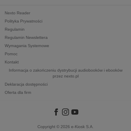
kobiece, lifestyle, kultura
Nexto Reader
polityka, społeczno-informacyjne
Polityka Prywatności
psychologiczne
Regulamin
inne
Regulamin Newslettera
popularno-naukowe
Wymagania Systemowe
historia
Pomoc
zdrowie
Kontakt
religie
Informacja o zakończeniu dystrybucji audiobooków i ebooków
przez nexto.pl
Deklaracja dostępności
Oferta dla firm
Copyright © 2026
e-Kiosk S.A.