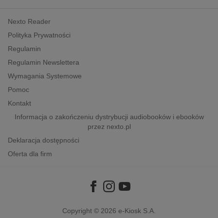
kobiece, lifestyle, kultura
Nexto Reader
polityka, społeczno-informacyjne
Polityka Prywatności
psychologiczne
Regulamin
inne
Regulamin Newslettera
popularno-naukowe
Wymagania Systemowe
historia
Pomoc
zdrowie
Kontakt
religie
Informacja o zakończeniu dystrybucji audiobooków i ebooków
przez nexto.pl
Deklaracja dostępności
Oferta dla firm
Copyright © 2026
e-Kiosk S.A.