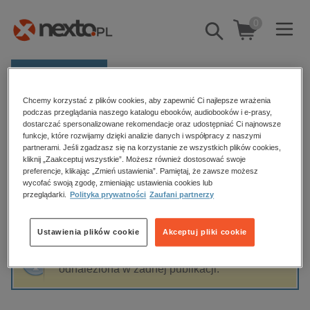
0
Pokaż/schowaj
wyszukiwarkę
E-prasa
Chcemy korzystać z plików cookies, aby zapewnić Ci najlepsze wrażenia
Kategorie
Strona główna
PL SA INFOR
podczas przeglądania naszego katalogu ebooków, audiobooków i e-prasy,
dostarczać spersonalizowane rekomendacje oraz udostępniać Ci najnowsze
Zobacz wszystkie E-prasa
funkcje, które rozwijamy dzięki analizie danych i współpracy z naszymi
partnerami. Jeśli zgadzasz się na korzystanie ze wszystkich plików cookies,
PL SA INFOR
kliknij „Zaakceptuj wszystkie”. Możesz również dostosować swoje
budownictwo, aranżacja wnętrz
preferencje, klikając „Zmień ustawienia”. Pamiętaj, że zawsze możesz
wycofać swoją zgodę, zmieniając ustawienia cookies lub
biznesowe, branżowe, gospodarka
przeglądarki.
Polityka prywatności
Zaufani partnerzy
darmowe wydania
Sortowanie
Filtrowanie
dzienniki
Ustawienia plików cookie
Akceptuj pliki cookie
edukacja
Fraza "
PL SA INFOR
" nie została
hobby, sport, rozrywka
odnaleziona w żadnej publikacji.
komputery, internet, technologie, informatyka