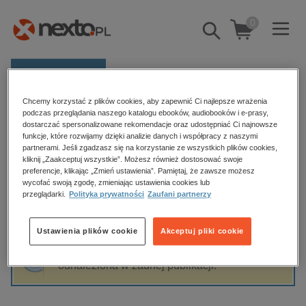
0
Pokaż/schowaj
wyszukiwarkę
E-prasa
Chcemy korzystać z plików cookies, aby zapewnić Ci najlepsze wrażenia
Kategorie
Strona główna
Paweł Stachura
podczas przeglądania naszego katalogu ebooków, audiobooków i e-prasy,
dostarczać spersonalizowane rekomendacje oraz udostępniać Ci najnowsze
Zobacz wszystkie E-prasa
funkcje, które rozwijamy dzięki analizie danych i współpracy z naszymi
partnerami. Jeśli zgadzasz się na korzystanie ze wszystkich plików cookies,
Paweł Stachura
kliknij „Zaakceptuj wszystkie”. Możesz również dostosować swoje
budownictwo, aranżacja wnętrz
preferencje, klikając „Zmień ustawienia”. Pamiętaj, że zawsze możesz
biznesowe, branżowe, gospodarka
wycofać swoją zgodę, zmieniając ustawienia cookies lub
przeglądarki.
Polityka prywatności
Zaufani partnerzy
darmowe wydania
Sortowanie
Filtrowanie
dzienniki
Ustawienia plików cookie
Akceptuj pliki cookie
edukacja
Fraza "
Paweł Stachura
" nie została
hobby, sport, rozrywka
odnaleziona w żadnej publikacji.
komputery, internet, technologie, informatyka