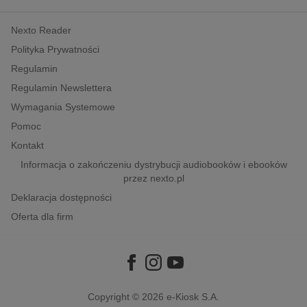
kobiece, lifestyle, kultura
Nexto Reader
polityka, społeczno-informacyjne
Polityka Prywatności
psychologiczne
Regulamin
inne
Regulamin Newslettera
popularno-naukowe
Wymagania Systemowe
historia
Pomoc
zdrowie
Kontakt
religie
Informacja o zakończeniu dystrybucji audiobooków i ebooków
przez nexto.pl
Deklaracja dostępności
Oferta dla firm
Copyright © 2026
e-Kiosk S.A.