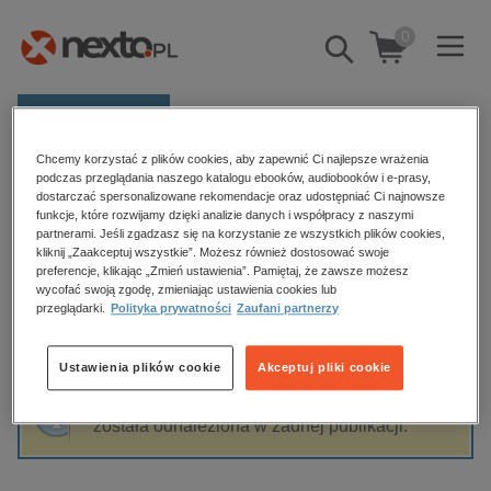
0
Pokaż/schowaj
wyszukiwarkę
E-prasa
Chcemy korzystać z plików cookies, aby zapewnić Ci najlepsze wrażenia
Kategorie
Strona główna
Paweł Tadeusz Bąkowski
podczas przeglądania naszego katalogu ebooków, audiobooków i e-prasy,
dostarczać spersonalizowane rekomendacje oraz udostępniać Ci najnowsze
Zobacz wszystkie E-prasa
funkcje, które rozwijamy dzięki analizie danych i współpracy z naszymi
partnerami. Jeśli zgadzasz się na korzystanie ze wszystkich plików cookies,
Paweł Tadeusz Bąkowski
kliknij „Zaakceptuj wszystkie”. Możesz również dostosować swoje
budownictwo, aranżacja wnętrz
preferencje, klikając „Zmień ustawienia”. Pamiętaj, że zawsze możesz
wycofać swoją zgodę, zmieniając ustawienia cookies lub
biznesowe, branżowe, gospodarka
przeglądarki.
Polityka prywatności
Zaufani partnerzy
darmowe wydania
Sortowanie
Filtrowanie
dzienniki
Ustawienia plików cookie
Akceptuj pliki cookie
edukacja
Fraza "
Paweł Tadeusz Bąkowski
" nie
hobby, sport, rozrywka
została odnaleziona w żadnej publikacji.
komputery, internet, technologie, informatyka