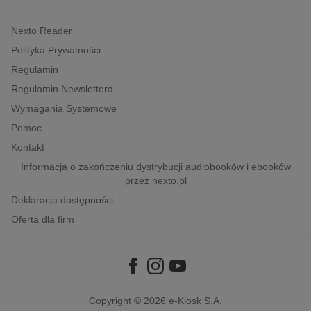
kobiece, lifestyle, kultura
Nexto Reader
polityka, społeczno-informacyjne
Polityka Prywatności
psychologiczne
Regulamin
inne
Regulamin Newslettera
popularno-naukowe
Wymagania Systemowe
historia
Pomoc
zdrowie
Kontakt
religie
Informacja o zakończeniu dystrybucji audiobooków i ebooków
przez nexto.pl
Deklaracja dostępności
Oferta dla firm
Copyright © 2026
e-Kiosk S.A.