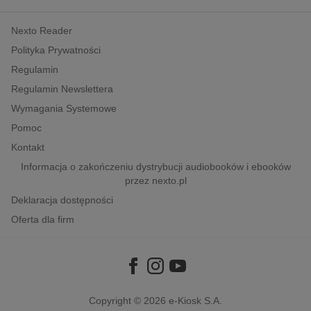
kobiece, lifestyle, kultura
Nexto Reader
polityka, społeczno-informacyjne
Polityka Prywatności
psychologiczne
Regulamin
inne
Regulamin Newslettera
popularno-naukowe
Wymagania Systemowe
historia
Pomoc
zdrowie
Kontakt
religie
Informacja o zakończeniu dystrybucji audiobooków i ebooków
przez nexto.pl
Deklaracja dostępności
Oferta dla firm
Copyright © 2026
e-Kiosk S.A.