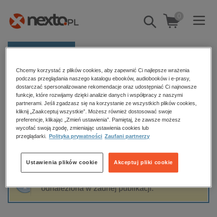
0
Pokaż/schowaj
wyszukiwarkę
E-prasa
Chcemy korzystać z plików cookies, aby zapewnić Ci najlepsze wrażenia
Kategorie
Strona główna
Penny Rimbaud
podczas przeglądania naszego katalogu ebooków, audiobooków i e-prasy,
dostarczać spersonalizowane rekomendacje oraz udostępniać Ci najnowsze
Zobacz wszystkie E-prasa
funkcje, które rozwijamy dzięki analizie danych i współpracy z naszymi
partnerami. Jeśli zgadzasz się na korzystanie ze wszystkich plików cookies,
Penny Rimbaud
kliknij „Zaakceptuj wszystkie”. Możesz również dostosować swoje
budownictwo, aranżacja wnętrz
preferencje, klikając „Zmień ustawienia”. Pamiętaj, że zawsze możesz
wycofać swoją zgodę, zmieniając ustawienia cookies lub
biznesowe, branżowe, gospodarka
przeglądarki.
Polityka prywatności
Zaufani partnerzy
darmowe wydania
Sortowanie
Filtrowanie
dzienniki
Ustawienia plików cookie
Akceptuj pliki cookie
edukacja
Fraza "
Penny Rimbaud
" nie została
hobby, sport, rozrywka
odnaleziona w żadnej publikacji.
komputery, internet, technologie, informatyka