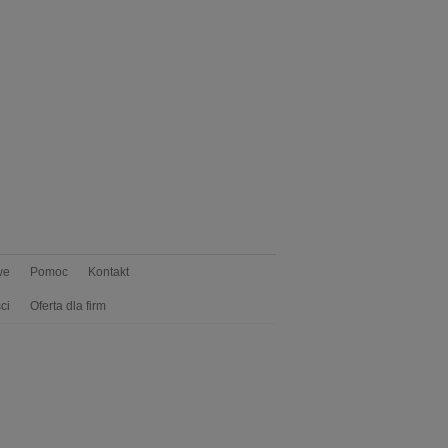
we
Pomoc
Kontakt
ci
Oferta dla firm