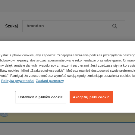
Szukaj
Szukaj
E-prasa
stać z plików cookies, aby zapewnić Ci najlepsze wrażenia podczas przeglądania naszego
iobooków i e-prasy, dostarczać spersonalizowane rekomendacje oraz udostępniać Ci najno
ona główna
Przemysław Adam Łodygowski
amy dzięki analizie danych i współpracy z naszymi partnerami. Jeśli zgadzasz się na korzyst
lików cookies, kliknij „Zaakceptuj wszystkie”. Możesz również dostosować swoje preferencje
Zobacz wszystkie E-prasa
polityka, społeczno-informacyjne
ienia”. Pamiętaj, że zawsze możesz wycofać swoją zgodę, zmieniając ustawienia cookies lu
rzemysław Adam Łodygowski
Polityka prywatności
Zaufani partnerzy
psychologiczne
inne
popularno-naukowe
Ustawienia plików cookie
Akceptuj pliki cookie
historia
Fraza "
Przemysław Adam Łodygowski
" nie została odnaleziona w żadnej publika
zdrowie
religie