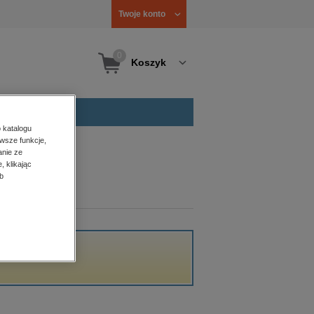
Twoje konto
0
Koszyk
 katalogu
wsze funkcje,
anie ze
, klikając
b
cji.