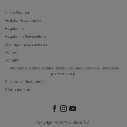
kobiece, lifestyle, kultura
Nexto Reader
polityka, społeczno-informacyjne
Polityka Prywatności
psychologiczne
Regulamin
inne
Regulamin Newslettera
popularno-naukowe
Wymagania Systemowe
historia
Pomoc
zdrowie
Kontakt
religie
Informacja o zakończeniu dystrybucji audiobooków i ebooków
przez nexto.pl
Deklaracja dostępności
Oferta dla firm
Copyright © 2026
e-Kiosk S.A.