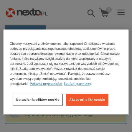
0
Pokaż/schowaj
wyszukiwarkę
E-prasa
Chcemy korzystać z plików cookies, aby zapewnić Ci najlepsze wrażenia
Kategorie
Strona główna
Rebecca Yarros
podczas przeglądania naszego katalogu ebooków, audiobooków i e-prasy,
dostarczać spersonalizowane rekomendacje oraz udostępniać Ci najnowsze
Zobacz wszystkie E-prasa
funkcje, które rozwijamy dzięki analizie danych i współpracy z naszymi
partnerami. Jeśli zgadzasz się na korzystanie ze wszystkich plików cookies,
Rebecca Yarros
kliknij „Zaakceptuj wszystkie”. Możesz również dostosować swoje
budownictwo, aranżacja wnętrz
preferencje, klikając „Zmień ustawienia”. Pamiętaj, że zawsze możesz
biznesowe, branżowe, gospodarka
wycofać swoją zgodę, zmieniając ustawienia cookies lub
przeglądarki.
Polityka prywatności
Zaufani partnerzy
darmowe wydania
Sortowanie
Filtrowanie
dzienniki
Ustawienia plików cookie
Akceptuj pliki cookie
edukacja
Fraza "
Rebecca Yarros
" nie została
hobby, sport, rozrywka
odnaleziona w żadnej publikacji.
komputery, internet, technologie, informatyka