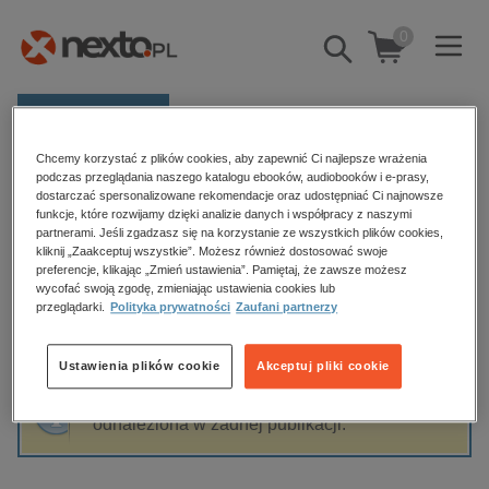
0
Pokaż/schowaj
wyszukiwarkę
E-prasa
Chcemy korzystać z plików cookies, aby zapewnić Ci najlepsze wrażenia
Kategorie
Strona główna
Renata Zarzycka
podczas przeglądania naszego katalogu ebooków, audiobooków i e-prasy,
dostarczać spersonalizowane rekomendacje oraz udostępniać Ci najnowsze
Zobacz wszystkie E-prasa
funkcje, które rozwijamy dzięki analizie danych i współpracy z naszymi
partnerami. Jeśli zgadzasz się na korzystanie ze wszystkich plików cookies,
Renata Zarzycka
kliknij „Zaakceptuj wszystkie”. Możesz również dostosować swoje
budownictwo, aranżacja wnętrz
preferencje, klikając „Zmień ustawienia”. Pamiętaj, że zawsze możesz
wycofać swoją zgodę, zmieniając ustawienia cookies lub
biznesowe, branżowe, gospodarka
przeglądarki.
Polityka prywatności
Zaufani partnerzy
darmowe wydania
Sortowanie
Filtrowanie
dzienniki
Ustawienia plików cookie
Akceptuj pliki cookie
edukacja
Fraza "
Renata Zarzycka
" nie została
hobby, sport, rozrywka
odnaleziona w żadnej publikacji.
komputery, internet, technologie, informatyka