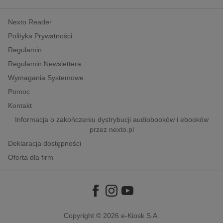
kobiece, lifestyle, kultura
Nexto Reader
polityka, społeczno-informacyjne
Polityka Prywatności
psychologiczne
Regulamin
inne
Regulamin Newslettera
popularno-naukowe
Wymagania Systemowe
historia
Pomoc
zdrowie
Kontakt
religie
Informacja o zakończeniu dystrybucji audiobooków i ebooków
przez nexto.pl
Deklaracja dostępności
Oferta dla firm
Copyright © 2026
e-Kiosk S.A.