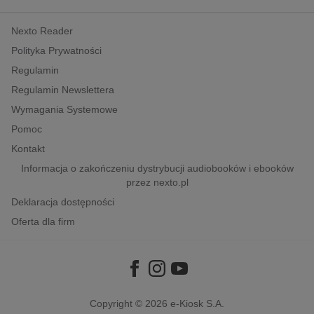
kobiece, lifestyle, kultura
Nexto Reader
polityka, społeczno-informacyjne
Polityka Prywatności
psychologiczne
Regulamin
inne
Regulamin Newslettera
popularno-naukowe
Wymagania Systemowe
historia
Pomoc
zdrowie
Kontakt
religie
Informacja o zakończeniu dystrybucji audiobooków i ebooków
przez nexto.pl
Deklaracja dostępności
Oferta dla firm
Copyright © 2026
e-Kiosk S.A.