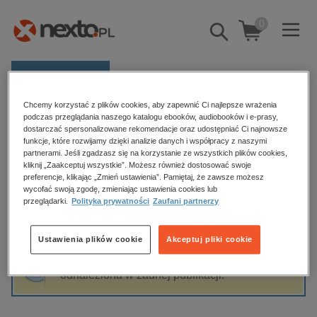
0
Pokaż/schowaj
wyszukiwarkę
E-prasa
Chcemy korzystać z plików cookies, aby zapewnić Ci najlepsze wrażenia
Kategorie
Strona główna
Robert Dessaix
podczas przeglądania naszego katalogu ebooków, audiobooków i e-prasy,
dostarczać spersonalizowane rekomendacje oraz udostępniać Ci najnowsze
Zobacz wszystkie E-prasa
funkcje, które rozwijamy dzięki analizie danych i współpracy z naszymi
partnerami. Jeśli zgadzasz się na korzystanie ze wszystkich plików cookies,
Robert Dessaix
kliknij „Zaakceptuj wszystkie”. Możesz również dostosować swoje
budownictwo, aranżacja wnętrz
preferencje, klikając „Zmień ustawienia”. Pamiętaj, że zawsze możesz
biznesowe, branżowe, gospodarka
wycofać swoją zgodę, zmieniając ustawienia cookies lub
przeglądarki.
Polityka prywatności
Zaufani partnerzy
darmowe wydania
Sortowanie
Filtrowanie
dzienniki
Ustawienia plików cookie
Akceptuj pliki cookie
edukacja
Fraza "
Robert Dessaix
" nie została
hobby, sport, rozrywka
odnaleziona w żadnej publikacji.
komputery, internet, technologie, informatyka