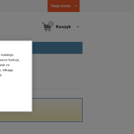
Twoje konto
0
Koszyk
 katalogu
wsze funkcje,
anie ze
, klikając
b