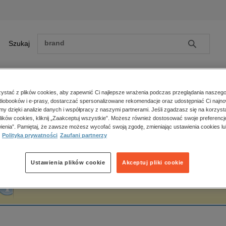
Szukaj
Szukaj
E-prasa
stać z plików cookies, aby zapewnić Ci najlepsze wrażenia podczas przeglądania naszego
iobooków i e-prasy, dostarczać spersonalizowane rekomendacje oraz udostępniać Ci najno
ona główna
Roni A. Einav
amy dzięki analizie danych i współpracy z naszymi partnerami. Jeśli zgadzasz się na korzyst
lików cookies, kliknij „Zaakceptuj wszystkie”. Możesz również dostosować swoje preferencje
Zobacz wszystkie E-prasa
polityka, społeczno-informacyjne
ienia”. Pamiętaj, że zawsze możesz wycofać swoją zgodę, zmieniając ustawienia cookies lu
oni A. Einav
Polityka prywatności
Zaufani partnerzy
psychologiczne
inne
popularno-naukowe
Ustawienia plików cookie
Akceptuj pliki cookie
historia
Fraza "
Roni A. Einav
" nie została odnaleziona w żadnej publikacji.
zdrowie
religie