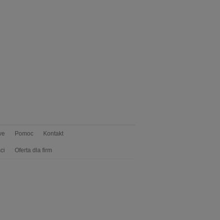
we
Pomoc
Kontakt
ci
Oferta dla firm