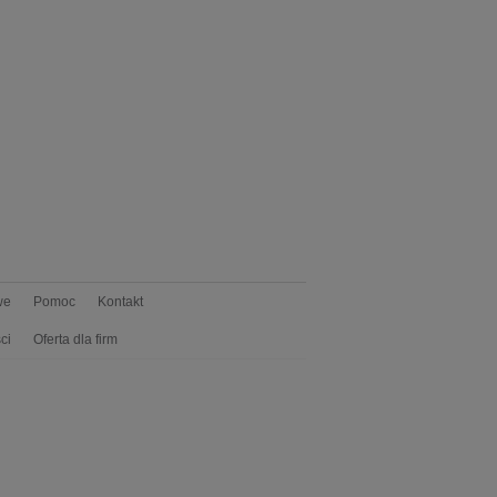
we
Pomoc
Kontakt
ci
Oferta dla firm