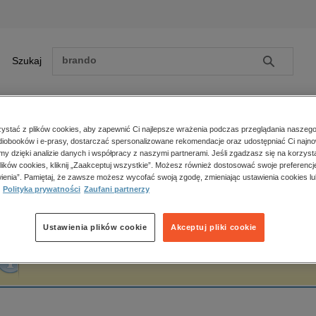
Szukaj
Szukaj
E-prasa
stać z plików cookies, aby zapewnić Ci najlepsze wrażenia podczas przeglądania naszego
iobooków i e-prasy, dostarczać spersonalizowane rekomendacje oraz udostępniać Ci najno
ona główna
STEFAN ŻEROMSKI
amy dzięki analizie danych i współpracy z naszymi partnerami. Jeśli zgadzasz się na korzyst
lików cookies, kliknij „Zaakceptuj wszystkie”. Możesz również dostosować swoje preferencje
Zobacz wszystkie E-prasa
polityka, społeczno-informacyjne
ienia”. Pamiętaj, że zawsze możesz wycofać swoją zgodę, zmieniając ustawienia cookies lu
TEFAN ŻEROMSKI
Polityka prywatności
Zaufani partnerzy
psychologiczne
inne
popularno-naukowe
Ustawienia plików cookie
Akceptuj pliki cookie
historia
Fraza "
STEFAN ŻEROMSKI
" nie została odnaleziona w żadnej publikacji.
zdrowie
religie