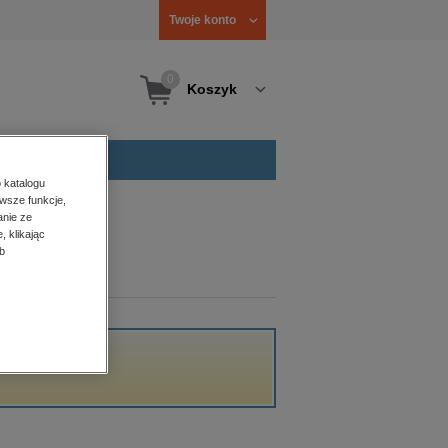
Twoje konto
0
Koszyk
 katalogu
wsze funkcje,
anie ze
, klikając
b