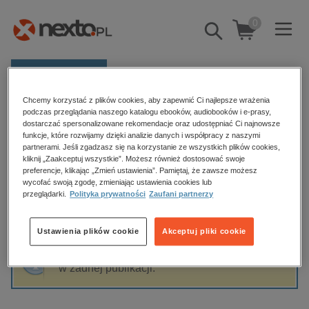
0
Pokaż/schowaj
wyszukiwarkę
E-prasa
Chcemy korzystać z plików cookies, aby zapewnić Ci najlepsze wrażenia
Kategorie
Strona główna
Sidey Myoo
podczas przeglądania naszego katalogu ebooków, audiobooków i e-prasy,
dostarczać spersonalizowane rekomendacje oraz udostępniać Ci najnowsze
Zobacz wszystkie E-prasa
funkcje, które rozwijamy dzięki analizie danych i współpracy z naszymi
partnerami. Jeśli zgadzasz się na korzystanie ze wszystkich plików cookies,
Sidey Myoo
kliknij „Zaakceptuj wszystkie”. Możesz również dostosować swoje
budownictwo, aranżacja wnętrz
preferencje, klikając „Zmień ustawienia”. Pamiętaj, że zawsze możesz
wycofać swoją zgodę, zmieniając ustawienia cookies lub
biznesowe, branżowe, gospodarka
przeglądarki.
Polityka prywatności
Zaufani partnerzy
darmowe wydania
Sortowanie
Filtrowanie
dzienniki
Ustawienia plików cookie
Akceptuj pliki cookie
edukacja
Fraza "
Sidey Myoo
" nie została odnaleziona
hobby, sport, rozrywka
w żadnej publikacji.
komputery, internet, technologie, informatyka