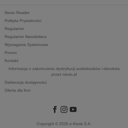
kobiece, lifestyle, kultura
Nexto Reader
polityka, społeczno-informacyjne
Polityka Prywatności
psychologiczne
Regulamin
inne
Regulamin Newslettera
popularno-naukowe
Wymagania Systemowe
historia
Pomoc
zdrowie
Kontakt
religie
Informacja o zakończeniu dystrybucji audiobooków i ebooków
przez nexto.pl
Deklaracja dostępności
Oferta dla firm
Copyright © 2026
e-Kiosk S.A.