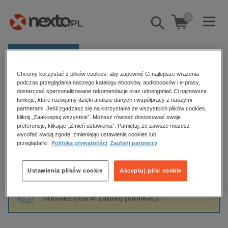
0
Pokaż/schowaj
wyszukiwarkę
E-prasa
Chcemy korzystać z plików cookies, aby zapewnić Ci najlepsze wrażenia
Kategorie
Strona główna
Stanisław Stachak
podczas przeglądania naszego katalogu ebooków, audiobooków i e-prasy,
dostarczać spersonalizowane rekomendacje oraz udostępniać Ci najnowsze
Zobacz wszystkie E-prasa
funkcje, które rozwijamy dzięki analizie danych i współpracy z naszymi
partnerami. Jeśli zgadzasz się na korzystanie ze wszystkich plików cookies,
Stanisław Stachak
kliknij „Zaakceptuj wszystkie”. Możesz również dostosować swoje
budownictwo, aranżacja wnętrz
preferencje, klikając „Zmień ustawienia”. Pamiętaj, że zawsze możesz
wycofać swoją zgodę, zmieniając ustawienia cookies lub
biznesowe, branżowe, gospodarka
przeglądarki.
Polityka prywatności
Zaufani partnerzy
darmowe wydania
Sortowanie
Filtrowanie
dzienniki
Ustawienia plików cookie
Akceptuj pliki cookie
edukacja
Fraza "
Stanisław Stachak
" nie została
hobby, sport, rozrywka
odnaleziona w żadnej publikacji.
komputery, internet, technologie, informatyka