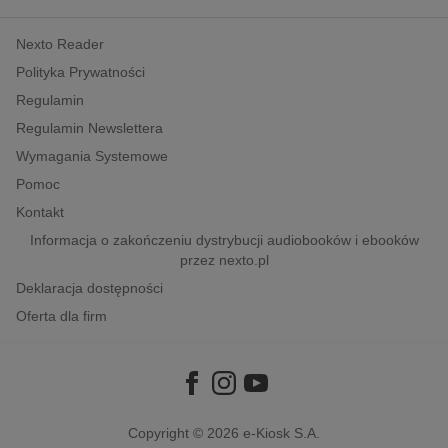
kobiece, lifestyle, kultura
Nexto Reader
polityka, społeczno-informacyjne
Polityka Prywatności
psychologiczne
Regulamin
inne
Regulamin Newslettera
popularno-naukowe
Wymagania Systemowe
historia
Pomoc
zdrowie
Kontakt
religie
Informacja o zakończeniu dystrybucji audiobooków i ebooków
przez nexto.pl
Deklaracja dostępności
Oferta dla firm
Copyright © 2026
e-Kiosk S.A.