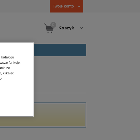
Twoje konto
0
Koszyk
 katalogu
wsze funkcje,
anie ze
, klikając
b