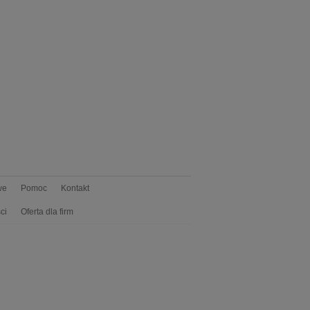
we
Pomoc
Kontakt
ci
Oferta dla firm