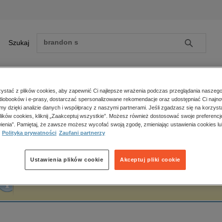
Szukaj
Szukaj
E-prasa
stać z plików cookies, aby zapewnić Ci najlepsze wrażenia podczas przeglądania naszego
iobooków i e-prasy, dostarczać spersonalizowane rekomendacje oraz udostępniać Ci najno
ona główna
Sure Yves
amy dzięki analizie danych i współpracy z naszymi partnerami. Jeśli zgadzasz się na korzyst
lików cookies, kliknij „Zaakceptuj wszystkie”. Możesz również dostosować swoje preferencje
Zobacz wszystkie E-prasa
polityka, społeczno-informacyjne
ienia”. Pamiętaj, że zawsze możesz wycofać swoją zgodę, zmieniając ustawienia cookies lu
ure Yves
Polityka prywatności
Zaufani partnerzy
psychologiczne
inne
popularno-naukowe
Ustawienia plików cookie
Akceptuj pliki cookie
historia
Fraza "
Sure Yves
" nie została odnaleziona w żadnej publikacji.
zdrowie
religie