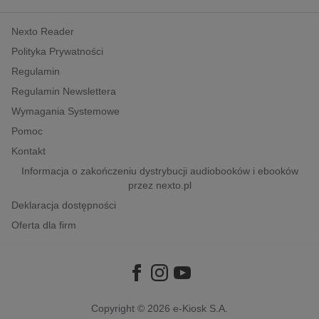
kobiece, lifestyle, kultura
Nexto Reader
polityka, społeczno-informacyjne
Polityka Prywatności
psychologiczne
Regulamin
inne
Regulamin Newslettera
popularno-naukowe
Wymagania Systemowe
historia
Pomoc
zdrowie
Kontakt
religie
Informacja o zakończeniu dystrybucji audiobooków i ebooków
przez nexto.pl
Deklaracja dostępności
Oferta dla firm
Copyright © 2026
e-Kiosk S.A.