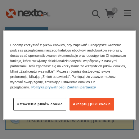
0
Pokaż/schowaj
wyszukiwarkę
E-prasa
Chcemy korzystać z plików cookies, aby zapewnić Ci najlepsze wrażenia
Kategorie
Strona główna
Tomasz Dubowski prof. UwB
podczas przeglądania naszego katalogu ebooków, audiobooków i e-prasy,
dostarczać spersonalizowane rekomendacje oraz udostępniać Ci najnowsze
Zobacz wszystkie E-prasa
funkcje, które rozwijamy dzięki analizie danych i współpracy z naszymi
partnerami. Jeśli zgadzasz się na korzystanie ze wszystkich plików cookies,
Tomasz Dubowski prof. UwB
kliknij „Zaakceptuj wszystkie”. Możesz również dostosować swoje
budownictwo, aranżacja wnętrz
preferencje, klikając „Zmień ustawienia”. Pamiętaj, że zawsze możesz
wycofać swoją zgodę, zmieniając ustawienia cookies lub
biznesowe, branżowe, gospodarka
przeglądarki.
Polityka prywatności
Zaufani partnerzy
darmowe wydania
Sortowanie
Filtrowanie
dzienniki
Ustawienia plików cookie
Akceptuj pliki cookie
edukacja
Fraza "
Tomasz Dubowski prof. UwB
" nie
hobby, sport, rozrywka
została odnaleziona w żadnej publikacji.
komputery, internet, technologie, informatyka