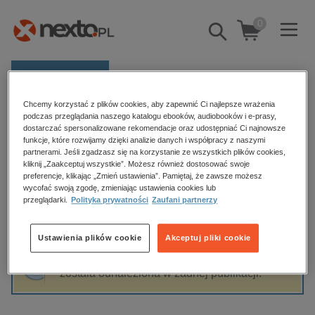
0
Pokaż/schowaj
wyszukiwarkę
E-prasa
Chcemy korzystać z plików cookies, aby zapewnić Ci najlepsze wrażenia
Kategorie
Strona główna
Tomasz Michał Korczyński
podczas przeglądania naszego katalogu ebooków, audiobooków i e-prasy,
dostarczać spersonalizowane rekomendacje oraz udostępniać Ci najnowsze
Zobacz wszystkie E-prasa
funkcje, które rozwijamy dzięki analizie danych i współpracy z naszymi
partnerami. Jeśli zgadzasz się na korzystanie ze wszystkich plików cookies,
Tomasz Michał Korczyński
kliknij „Zaakceptuj wszystkie”. Możesz również dostosować swoje
budownictwo, aranżacja wnętrz
preferencje, klikając „Zmień ustawienia”. Pamiętaj, że zawsze możesz
biznesowe, branżowe, gospodarka
wycofać swoją zgodę, zmieniając ustawienia cookies lub
przeglądarki.
Polityka prywatności
Zaufani partnerzy
darmowe wydania
Sortowanie
Filtrowanie
dzienniki
Ustawienia plików cookie
Akceptuj pliki cookie
edukacja
Fraza "
Tomasz Michał Korczyński
" nie
hobby, sport, rozrywka
została odnaleziona w żadnej publikacji.
komputery, internet, technologie, informatyka