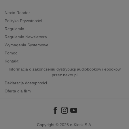
kobiece, lifestyle, kultura
Nexto Reader
polityka, społeczno-informacyjne
Polityka Prywatności
psychologiczne
Regulamin
inne
Regulamin Newslettera
popularno-naukowe
Wymagania Systemowe
historia
Pomoc
zdrowie
Kontakt
religie
Informacja o zakończeniu dystrybucji audiobooków i ebooków
przez nexto.pl
Deklaracja dostępności
Oferta dla firm
Copyright © 2026
e-Kiosk S.A.