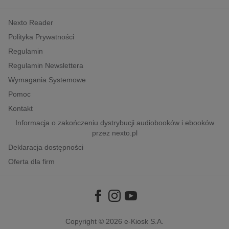
kobiece, lifestyle, kultura
Nexto Reader
polityka, społeczno-informacyjne
Polityka Prywatności
psychologiczne
Regulamin
inne
Regulamin Newslettera
popularno-naukowe
Wymagania Systemowe
historia
Pomoc
zdrowie
Kontakt
religie
Informacja o zakończeniu dystrybucji audiobooków i ebooków
przez nexto.pl
Deklaracja dostępności
Oferta dla firm
Copyright © 2026
e-Kiosk S.A.