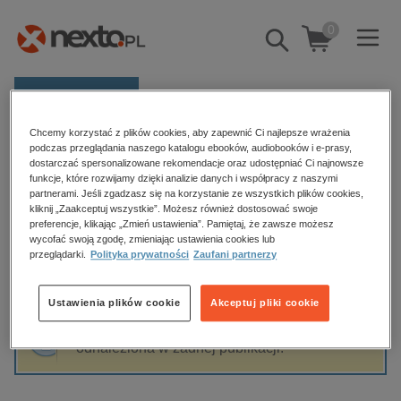
0
Pokaż/schowaj
wyszukiwarkę
E-prasa
Chcemy korzystać z plików cookies, aby zapewnić Ci najlepsze wrażenia
Kategorie
Strona główna
Tony Wheeler
podczas przeglądania naszego katalogu ebooków, audiobooków i e-prasy,
dostarczać spersonalizowane rekomendacje oraz udostępniać Ci najnowsze
Zobacz wszystkie E-prasa
funkcje, które rozwijamy dzięki analizie danych i współpracy z naszymi
partnerami. Jeśli zgadzasz się na korzystanie ze wszystkich plików cookies,
Tony Wheeler
kliknij „Zaakceptuj wszystkie”. Możesz również dostosować swoje
budownictwo, aranżacja wnętrz
preferencje, klikając „Zmień ustawienia”. Pamiętaj, że zawsze możesz
biznesowe, branżowe, gospodarka
wycofać swoją zgodę, zmieniając ustawienia cookies lub
przeglądarki.
Polityka prywatności
Zaufani partnerzy
darmowe wydania
Sortowanie
Filtrowanie
dzienniki
Ustawienia plików cookie
Akceptuj pliki cookie
edukacja
Fraza "
Tony Wheeler
" nie została
hobby, sport, rozrywka
odnaleziona w żadnej publikacji.
komputery, internet, technologie, informatyka