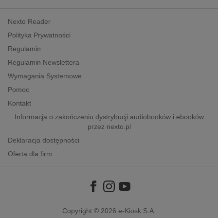
kobiece, lifestyle, kultura
Nexto Reader
polityka, społeczno-informacyjne
Polityka Prywatności
psychologiczne
Regulamin
inne
Regulamin Newslettera
popularno-naukowe
Wymagania Systemowe
historia
Pomoc
zdrowie
Kontakt
religie
Informacja o zakończeniu dystrybucji audiobooków i ebooków
przez nexto.pl
Deklaracja dostępności
Oferta dla firm
Copyright © 2026
e-Kiosk S.A.