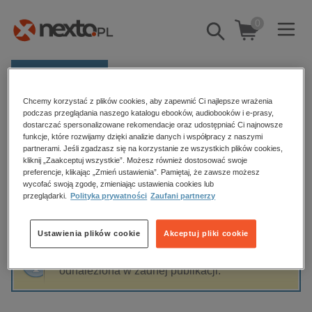
0
Pokaż/schowaj
wyszukiwarkę
E-prasa
Chcemy korzystać z plików cookies, aby zapewnić Ci najlepsze wrażenia
Kategorie
Strona główna
Tymoteusz Zuzański
podczas przeglądania naszego katalogu ebooków, audiobooków i e-prasy,
dostarczać spersonalizowane rekomendacje oraz udostępniać Ci najnowsze
Zobacz wszystkie E-prasa
funkcje, które rozwijamy dzięki analizie danych i współpracy z naszymi
partnerami. Jeśli zgadzasz się na korzystanie ze wszystkich plików cookies,
Tymoteusz Zuzański
kliknij „Zaakceptuj wszystkie”. Możesz również dostosować swoje
budownictwo, aranżacja wnętrz
preferencje, klikając „Zmień ustawienia”. Pamiętaj, że zawsze możesz
wycofać swoją zgodę, zmieniając ustawienia cookies lub
biznesowe, branżowe, gospodarka
przeglądarki.
Polityka prywatności
Zaufani partnerzy
darmowe wydania
Sortowanie
Filtrowanie
dzienniki
Ustawienia plików cookie
Akceptuj pliki cookie
edukacja
Fraza "
Tymoteusz Zuzański
" nie została
hobby, sport, rozrywka
odnaleziona w żadnej publikacji.
komputery, internet, technologie, informatyka