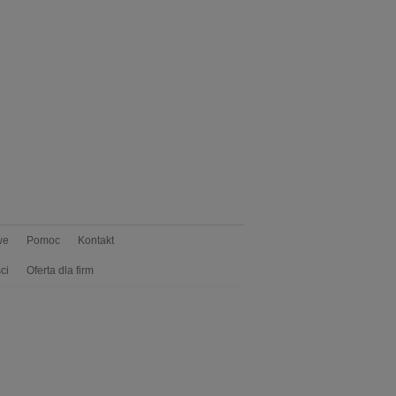
we
Pomoc
Kontakt
ci
Oferta dla firm