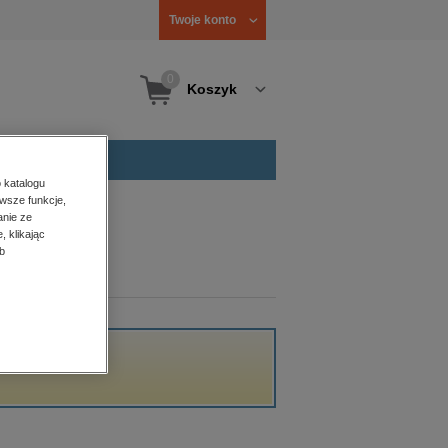
Twoje konto
0
Koszyk
 katalogu
wsze funkcje,
anie ze
, klikając
b