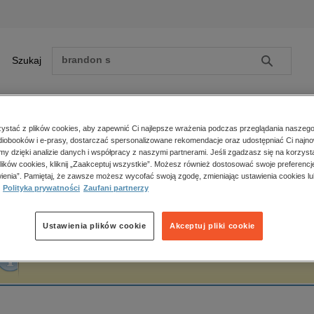
Szukaj
Szukaj
E-prasa
stać z plików cookies, aby zapewnić Ci najlepsze wrażenia podczas przeglądania naszego
iobooków i e-prasy, dostarczać spersonalizowane rekomendacje oraz udostępniać Ci najno
ona główna
Vanessa Salt
amy dzięki analizie danych i współpracy z naszymi partnerami. Jeśli zgadzasz się na korzyst
lików cookies, kliknij „Zaakceptuj wszystkie”. Możesz również dostosować swoje preferencje
Zobacz wszystkie E-prasa
polityka, społeczno-informacyjne
ienia”. Pamiętaj, że zawsze możesz wycofać swoją zgodę, zmieniając ustawienia cookies lu
anessa Salt
Polityka prywatności
Zaufani partnerzy
psychologiczne
inne
popularno-naukowe
Ustawienia plików cookie
Akceptuj pliki cookie
historia
Fraza "
Vanessa Salt
" nie została odnaleziona w żadnej publikacji.
zdrowie
religie