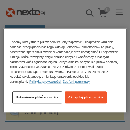
0
Pokaż/schowaj
wyszukiwarkę
E-prasa
Chcemy korzystać z plików cookies, aby zapewnić Ci najlepsze wrażenia
Kategorie
Strona główna
Vi Keeland
podczas przeglądania naszego katalogu ebooków, audiobooków i e-prasy,
dostarczać spersonalizowane rekomendacje oraz udostępniać Ci najnowsze
Zobacz wszystkie E-prasa
funkcje, które rozwijamy dzięki analizie danych i współpracy z naszymi
partnerami. Jeśli zgadzasz się na korzystanie ze wszystkich plików cookies,
Vi Keeland
kliknij „Zaakceptuj wszystkie”. Możesz również dostosować swoje
budownictwo, aranżacja wnętrz
preferencje, klikając „Zmień ustawienia”. Pamiętaj, że zawsze możesz
wycofać swoją zgodę, zmieniając ustawienia cookies lub
biznesowe, branżowe, gospodarka
przeglądarki.
Polityka prywatności
Zaufani partnerzy
darmowe wydania
Sortowanie
Filtrowanie
dzienniki
Ustawienia plików cookie
Akceptuj pliki cookie
edukacja
Fraza "
Vi Keeland
" nie została odnaleziona w
hobby, sport, rozrywka
żadnej publikacji.
komputery, internet, technologie, informatyka