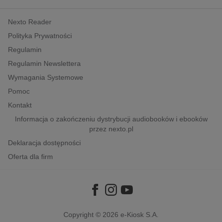
kobiece, lifestyle, kultura
Nexto Reader
polityka, społeczno-informacyjne
Polityka Prywatności
psychologiczne
Regulamin
inne
Regulamin Newslettera
popularno-naukowe
Wymagania Systemowe
historia
Pomoc
zdrowie
Kontakt
religie
Informacja o zakończeniu dystrybucji audiobooków i ebooków
przez nexto.pl
Deklaracja dostępności
Oferta dla firm
Copyright © 2026
e-Kiosk S.A.