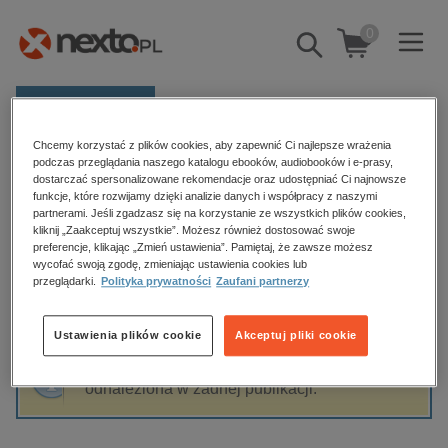
0
Pokaż/schowaj
wyszukiwarkę
E-prasa
Chcemy korzystać z plików cookies, aby zapewnić Ci najlepsze wrażenia
Kategorie
Strona główna
Władysław Kądziołka
podczas przeglądania naszego katalogu ebooków, audiobooków i e-prasy,
dostarczać spersonalizowane rekomendacje oraz udostępniać Ci najnowsze
Zobacz wszystkie E-prasa
funkcje, które rozwijamy dzięki analizie danych i współpracy z naszymi
partnerami. Jeśli zgadzasz się na korzystanie ze wszystkich plików cookies,
Władysław Kądziołka
kliknij „Zaakceptuj wszystkie”. Możesz również dostosować swoje
budownictwo, aranżacja wnętrz
preferencje, klikając „Zmień ustawienia”. Pamiętaj, że zawsze możesz
wycofać swoją zgodę, zmieniając ustawienia cookies lub
biznesowe, branżowe, gospodarka
przeglądarki.
Polityka prywatności
Zaufani partnerzy
darmowe wydania
Sortowanie
Filtrowanie
dzienniki
Ustawienia plików cookie
Akceptuj pliki cookie
edukacja
Fraza "
Władysław Kądziołka
" nie została
hobby, sport, rozrywka
odnaleziona w żadnej publikacji.
komputery, internet, technologie, informatyka