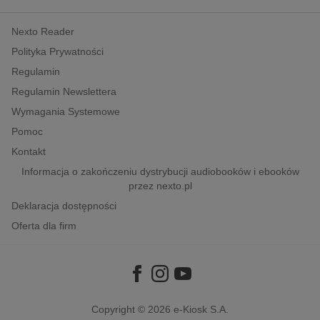
kobiece, lifestyle, kultura
Nexto Reader
polityka, społeczno-informacyjne
Polityka Prywatności
psychologiczne
Regulamin
inne
Regulamin Newslettera
popularno-naukowe
Wymagania Systemowe
historia
Pomoc
zdrowie
Kontakt
religie
Informacja o zakończeniu dystrybucji audiobooków i ebooków
przez nexto.pl
Deklaracja dostępności
Oferta dla firm
Copyright © 2026
e-Kiosk S.A.