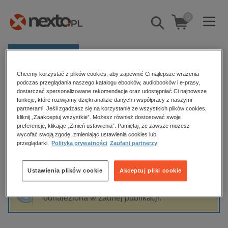
0
Pokaż/schowaj
wyszukiwarkę
E-prasa
Chcemy korzystać z plików cookies, aby zapewnić Ci najlepsze wrażenia
Kategorie
Strona główna
Łukasz Knopek Knopka
podczas przeglądania naszego katalogu ebooków, audiobooków i e-prasy,
dostarczać spersonalizowane rekomendacje oraz udostępniać Ci najnowsze
Zobacz wszystkie E-prasa
funkcje, które rozwijamy dzięki analizie danych i współpracy z naszymi
partnerami. Jeśli zgadzasz się na korzystanie ze wszystkich plików cookies,
Łukasz Knopek Knopka
kliknij „Zaakceptuj wszystkie”. Możesz również dostosować swoje
budownictwo, aranżacja wnętrz
preferencje, klikając „Zmień ustawienia”. Pamiętaj, że zawsze możesz
wycofać swoją zgodę, zmieniając ustawienia cookies lub
biznesowe, branżowe, gospodarka
przeglądarki.
Polityka prywatności
Zaufani partnerzy
darmowe wydania
Sortowanie
Filtrowanie
dzienniki
Ustawienia plików cookie
Akceptuj pliki cookie
edukacja
Fraza "
Łukasz Knopek Knopka
" nie została
hobby, sport, rozrywka
odnaleziona w żadnej publikacji.
komputery, internet, technologie, informatyka