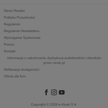
kobiece, lifestyle, kultura
Nexto Reader
polityka, społeczno-informacyjne
Polityka Prywatności
psychologiczne
Regulamin
inne
Regulamin Newslettera
popularno-naukowe
Wymagania Systemowe
historia
Pomoc
zdrowie
Kontakt
religie
Informacja o zakończeniu dystrybucji audiobooków i ebooków
przez nexto.pl
Deklaracja dostępności
Oferta dla firm
Copyright © 2026
e-Kiosk S.A.