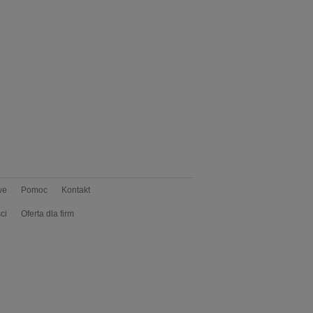
we
Pomoc
Kontakt
ci
Oferta dla firm