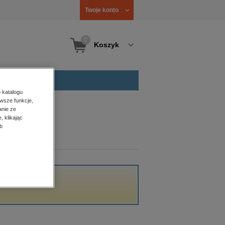
Twoje konto
0
Koszyk
 katalogu
wsze funkcje,
anie ze
, klikając
b