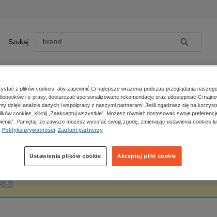
Szukaj
Szukaj
E-prasa
stać z plików cookies, aby zapewnić Ci najlepsze wrażenia podczas przeglądania naszego
iobooków i e-prasy, dostarczać spersonalizowane rekomendacje oraz udostępniać Ci najno
ona główna
Andrzej Łapicki
amy dzięki analizie danych i współpracy z naszymi partnerami. Jeśli zgadzasz się na korzyst
lików cookies, kliknij „Zaakceptuj wszystkie”. Możesz również dostosować swoje preferencje
Zobacz wszystkie E-prasa
polityka, społeczno-informacyjne
ienia”. Pamiętaj, że zawsze możesz wycofać swoją zgodę, zmieniając ustawienia cookies lu
ndrzej Łapicki
Polityka prywatności
Zaufani partnerzy
psychologiczne
inne
popularno-naukowe
Ustawienia plików cookie
Akceptuj pliki cookie
historia
Fraza "
Andrzej Łapicki
" nie została odnaleziona w żadnej publikacji.
zdrowie
religie