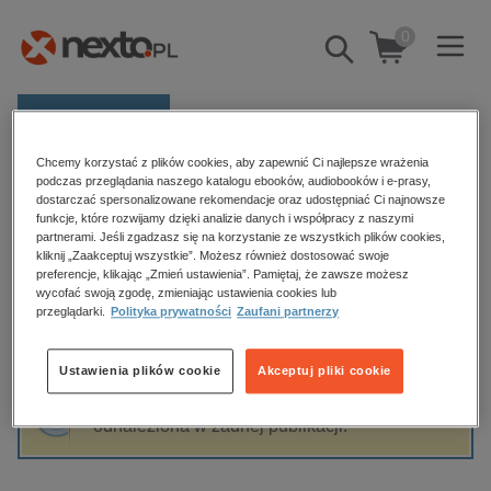
0
Pokaż/schowaj
wyszukiwarkę
E-prasa
Chcemy korzystać z plików cookies, aby zapewnić Ci najlepsze wrażenia
Kategorie
Strona główna
Andrzej Ferenc
podczas przeglądania naszego katalogu ebooków, audiobooków i e-prasy,
dostarczać spersonalizowane rekomendacje oraz udostępniać Ci najnowsze
Zobacz wszystkie E-prasa
funkcje, które rozwijamy dzięki analizie danych i współpracy z naszymi
partnerami. Jeśli zgadzasz się na korzystanie ze wszystkich plików cookies,
Andrzej Ferenc
kliknij „Zaakceptuj wszystkie”. Możesz również dostosować swoje
budownictwo, aranżacja wnętrz
preferencje, klikając „Zmień ustawienia”. Pamiętaj, że zawsze możesz
biznesowe, branżowe, gospodarka
wycofać swoją zgodę, zmieniając ustawienia cookies lub
przeglądarki.
Polityka prywatności
Zaufani partnerzy
darmowe wydania
Sortowanie
Filtrowanie
dzienniki
Ustawienia plików cookie
Akceptuj pliki cookie
edukacja
Fraza "
Andrzej Ferenc
" nie została
hobby, sport, rozrywka
odnaleziona w żadnej publikacji.
komputery, internet, technologie, informatyka