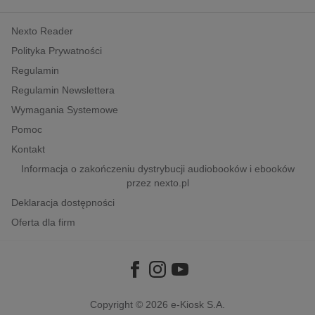
kobiece, lifestyle, kultura
Nexto Reader
polityka, społeczno-informacyjne
Polityka Prywatności
psychologiczne
Regulamin
inne
Regulamin Newslettera
popularno-naukowe
Wymagania Systemowe
historia
Pomoc
zdrowie
Kontakt
religie
Informacja o zakończeniu dystrybucji audiobooków i ebooków
przez nexto.pl
Deklaracja dostępności
Oferta dla firm
Copyright © 2026
e-Kiosk S.A.