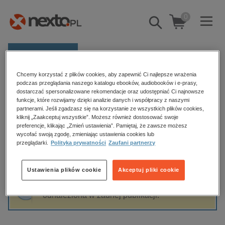
0
Pokaż/schowaj
wyszukiwarkę
E-prasa
Chcemy korzystać z plików cookies, aby zapewnić Ci najlepsze wrażenia
Kategorie
Strona główna
Andrzej Ferenc
podczas przeglądania naszego katalogu ebooków, audiobooków i e-prasy,
dostarczać spersonalizowane rekomendacje oraz udostępniać Ci najnowsze
Zobacz wszystkie E-prasa
funkcje, które rozwijamy dzięki analizie danych i współpracy z naszymi
partnerami. Jeśli zgadzasz się na korzystanie ze wszystkich plików cookies,
Andrzej Ferenc
kliknij „Zaakceptuj wszystkie”. Możesz również dostosować swoje
budownictwo, aranżacja wnętrz
preferencje, klikając „Zmień ustawienia”. Pamiętaj, że zawsze możesz
biznesowe, branżowe, gospodarka
wycofać swoją zgodę, zmieniając ustawienia cookies lub
przeglądarki.
Polityka prywatności
Zaufani partnerzy
darmowe wydania
Sortowanie
Filtrowanie
dzienniki
Ustawienia plików cookie
Akceptuj pliki cookie
edukacja
Fraza "
Andrzej Ferenc
" nie została
hobby, sport, rozrywka
odnaleziona w żadnej publikacji.
komputery, internet, technologie, informatyka