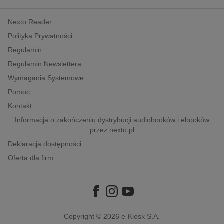
kobiece, lifestyle, kultura
Nexto Reader
polityka, społeczno-informacyjne
Polityka Prywatności
psychologiczne
Regulamin
inne
Regulamin Newslettera
popularno-naukowe
Wymagania Systemowe
historia
Pomoc
zdrowie
Kontakt
religie
Informacja o zakończeniu dystrybucji audiobooków i ebooków
przez nexto.pl
Deklaracja dostępności
Oferta dla firm
Copyright © 2026
e-Kiosk S.A.