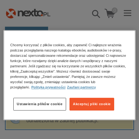
0
Pokaż/schowaj
wyszukiwarkę
E-prasa
Chcemy korzystać z plików cookies, aby zapewnić Ci najlepsze wrażenia
Kategorie
Strona główna
Barbara Liberek
podczas przeglądania naszego katalogu ebooków, audiobooków i e-prasy,
dostarczać spersonalizowane rekomendacje oraz udostępniać Ci najnowsze
Zobacz wszystkie E-prasa
funkcje, które rozwijamy dzięki analizie danych i współpracy z naszymi
partnerami. Jeśli zgadzasz się na korzystanie ze wszystkich plików cookies,
Barbara Liberek
kliknij „Zaakceptuj wszystkie”. Możesz również dostosować swoje
budownictwo, aranżacja wnętrz
preferencje, klikając „Zmień ustawienia”. Pamiętaj, że zawsze możesz
wycofać swoją zgodę, zmieniając ustawienia cookies lub
biznesowe, branżowe, gospodarka
przeglądarki.
Polityka prywatności
Zaufani partnerzy
darmowe wydania
Sortowanie
Filtrowanie
dzienniki
Ustawienia plików cookie
Akceptuj pliki cookie
edukacja
Fraza "
Barbara Liberek
" nie została
hobby, sport, rozrywka
odnaleziona w żadnej publikacji.
komputery, internet, technologie, informatyka