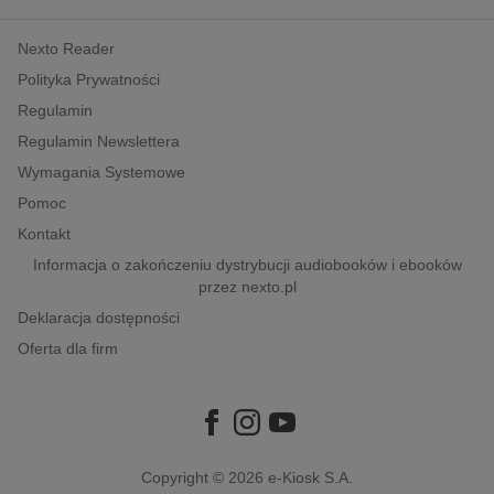
kobiece, lifestyle, kultura
Nexto Reader
polityka, społeczno-informacyjne
Polityka Prywatności
psychologiczne
Regulamin
inne
Regulamin Newslettera
popularno-naukowe
Wymagania Systemowe
historia
Pomoc
zdrowie
Kontakt
religie
Informacja o zakończeniu dystrybucji audiobooków i ebooków
przez nexto.pl
Deklaracja dostępności
Oferta dla firm
Copyright © 2026
e-Kiosk S.A.