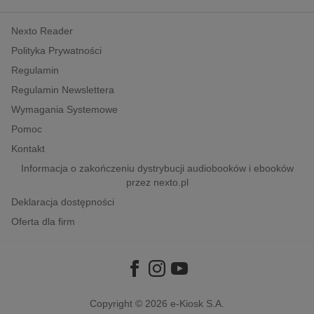
kobiece, lifestyle, kultura
Nexto Reader
polityka, społeczno-informacyjne
Polityka Prywatności
psychologiczne
Regulamin
inne
Regulamin Newslettera
popularno-naukowe
Wymagania Systemowe
historia
Pomoc
zdrowie
Kontakt
religie
Informacja o zakończeniu dystrybucji audiobooków i ebooków
przez nexto.pl
Deklaracja dostępności
Oferta dla firm
Copyright © 2026
e-Kiosk S.A.