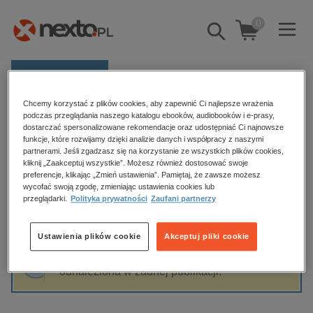
0
Pokaż/schowaj
wyszukiwarkę
E-prasa
Chcemy korzystać z plików cookies, aby zapewnić Ci najlepsze wrażenia
Kategorie
Strona główna
Dawid Monka
podczas przeglądania naszego katalogu ebooków, audiobooków i e-prasy,
dostarczać spersonalizowane rekomendacje oraz udostępniać Ci najnowsze
Zobacz wszystkie E-prasa
funkcje, które rozwijamy dzięki analizie danych i współpracy z naszymi
partnerami. Jeśli zgadzasz się na korzystanie ze wszystkich plików cookies,
Dawid Monka
kliknij „Zaakceptuj wszystkie”. Możesz również dostosować swoje
budownictwo, aranżacja wnętrz
preferencje, klikając „Zmień ustawienia”. Pamiętaj, że zawsze możesz
biznesowe, branżowe, gospodarka
wycofać swoją zgodę, zmieniając ustawienia cookies lub
przeglądarki.
Polityka prywatności
Zaufani partnerzy
darmowe wydania
Sortowanie
Filtrowanie
dzienniki
Ustawienia plików cookie
Akceptuj pliki cookie
edukacja
Fraza "
Dawid Monka
" nie została
hobby, sport, rozrywka
odnaleziona w żadnej publikacji.
komputery, internet, technologie, informatyka