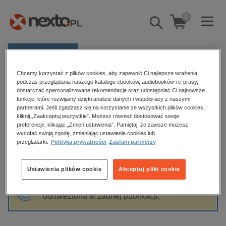
0
Pokaż/schowaj
wyszukiwarkę
E-prasa
Chcemy korzystać z plików cookies, aby zapewnić Ci najlepsze wrażenia
Kategorie
Strona główna
Grażyna Szapołowska
podczas przeglądania naszego katalogu ebooków, audiobooków i e-prasy,
dostarczać spersonalizowane rekomendacje oraz udostępniać Ci najnowsze
Zobacz wszystkie E-prasa
funkcje, które rozwijamy dzięki analizie danych i współpracy z naszymi
partnerami. Jeśli zgadzasz się na korzystanie ze wszystkich plików cookies,
Grażyna Szapołowska
kliknij „Zaakceptuj wszystkie”. Możesz również dostosować swoje
budownictwo, aranżacja wnętrz
preferencje, klikając „Zmień ustawienia”. Pamiętaj, że zawsze możesz
wycofać swoją zgodę, zmieniając ustawienia cookies lub
biznesowe, branżowe, gospodarka
przeglądarki.
Polityka prywatności
Zaufani partnerzy
darmowe wydania
Sortowanie
Filtrowanie
dzienniki
Ustawienia plików cookie
Akceptuj pliki cookie
edukacja
Fraza "
Grażyna Szapołowska
" nie została
hobby, sport, rozrywka
odnaleziona w żadnej publikacji.
komputery, internet, technologie, informatyka