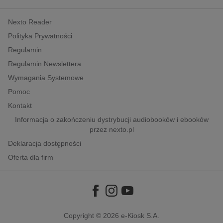
kobiece, lifestyle, kultura
Nexto Reader
polityka, społeczno-informacyjne
Polityka Prywatności
psychologiczne
Regulamin
inne
Regulamin Newslettera
popularno-naukowe
Wymagania Systemowe
historia
Pomoc
zdrowie
Kontakt
religie
Informacja o zakończeniu dystrybucji audiobooków i ebooków
przez nexto.pl
Deklaracja dostępności
Oferta dla firm
Copyright © 2026
e-Kiosk S.A.