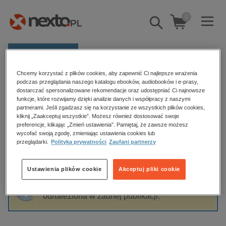
0
Pokaż/schowaj
wyszukiwarkę
E-prasa
Chcemy korzystać z plików cookies, aby zapewnić Ci najlepsze wrażenia
Kategorie
Strona główna
Izabela Perez null
podczas przeglądania naszego katalogu ebooków, audiobooków i e-prasy,
dostarczać spersonalizowane rekomendacje oraz udostępniać Ci najnowsze
Zobacz wszystkie E-prasa
funkcje, które rozwijamy dzięki analizie danych i współpracy z naszymi
partnerami. Jeśli zgadzasz się na korzystanie ze wszystkich plików cookies,
Izabela Perez null
kliknij „Zaakceptuj wszystkie”. Możesz również dostosować swoje
budownictwo, aranżacja wnętrz
preferencje, klikając „Zmień ustawienia”. Pamiętaj, że zawsze możesz
wycofać swoją zgodę, zmieniając ustawienia cookies lub
biznesowe, branżowe, gospodarka
przeglądarki.
Polityka prywatności
Zaufani partnerzy
darmowe wydania
Sortowanie
Filtrowanie
dzienniki
Ustawienia plików cookie
Akceptuj pliki cookie
edukacja
Fraza "
Izabela Perez null
" nie została
hobby, sport, rozrywka
odnaleziona w żadnej publikacji.
komputery, internet, technologie, informatyka