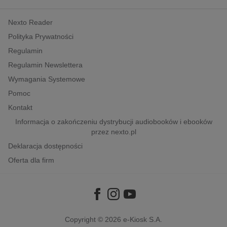
kobiece, lifestyle, kultura
Nexto Reader
polityka, społeczno-informacyjne
Polityka Prywatności
psychologiczne
Regulamin
inne
Regulamin Newslettera
popularno-naukowe
Wymagania Systemowe
historia
Pomoc
zdrowie
Kontakt
religie
Informacja o zakończeniu dystrybucji audiobooków i ebooków
przez nexto.pl
Deklaracja dostępności
Oferta dla firm
Copyright © 2026
e-Kiosk S.A.